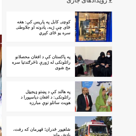
رویدادهای جاری
کوچنۍ کابل په پاریس کې: هغه
ځای چې ژبه، یادونه او جلاوطنۍ
سره یو ځای کېږي
په پاکستان کې د افغان محصلانو
راتلونکی له ژورې ناڅرګندتیا سره
مخ شوی
په هالند کې د پښتو ډیجیټل
راتلونکی: د افغان دیاسپورا د
هویت ساتلو نوې مبارزه
شاهپور ځدران؛ قهرمان که رفت،
یادش ماند