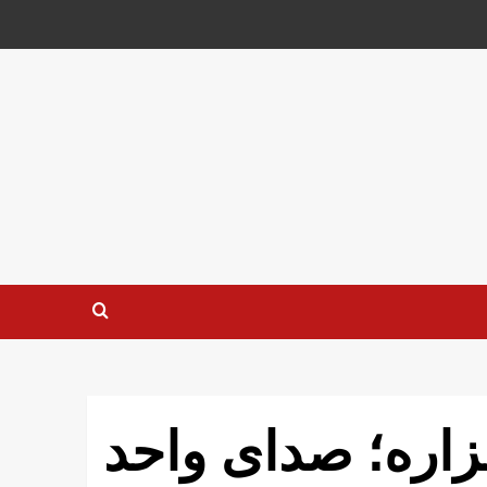
اره؛ صدای واحد