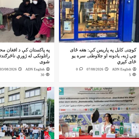
کوچنۍ کابل په پاریس کې: هغه ځای
په پاکستان کې د افغان مح
چې ژبه، یادونه او جلاوطنۍ سره یو
راتلونکی له ژورې ناڅرګند
ځای کېږي
شوی
03/08/2026
ADN English
0
07/08/2026
ADN English
30
5