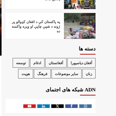
په پاکستان کې د افغان کډوالو پر
ژوند د شپې چاپې او وېره واکمنه
ده
دسته ها
أفغان دیاسپورا
أفغانستان
ادغام
توسعه
زنان
سایر موضوعات
فرهنگ
هویت
ADN شبکه های اجتمای