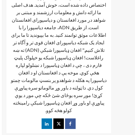
اختصاص داده شده است، خوش آمدید. هدف اصلی
ما ارائه دانش و معلومات ارزشمند و مبتنی بر
شواهد در مورد افغانستان و دیاسپورای افغانستان
است. از طریق ADN، جامعه دیاسپورا را با
اطلاعات موثق توانمند کنید. به ما بپیوندید تا ما برای
ایجاد یک شبکه دیاسپورای افغان قوی تر و آگاه تر
تلاش کنیم." افغان ډیاسپورا شبکې (ADN) ته ښه
راغلاست! افغان ډياسپورا شبکه یو خپلواک پلیټ
فارم دی ، چې د افغان ډیاسپورا د نښلولو لپاره
هڅې کوي. موخه يې د افغانستان او د افغان
دیاسپورا په هکله د شواهدو پر بنسټ مالومات چمتو
کول دي. دا ټولنه د باور وړ مالوماتو سره پیاوړې
کړئ! موږ سره یوځای شئ ځکه چې موږ د یوې
پیاوړې او باور وړ افغان ډیاسپورا شبکې رامینځته
کولو هڅه کوو.