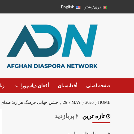
دری/پشتو
English
صفحه اصلی
أفغانستان
أفغان دیاسپورا
زن
HOME
2026
MAY
26
جشن جهانی فرهنگ هزاره؛ صدای و
تازه ترین
پربازدید