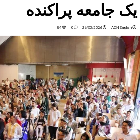
یک جامعه پراکنده
84
0
26/05/2026
ADN English