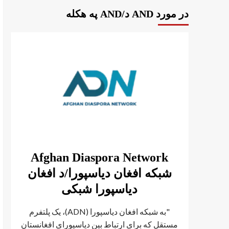
در مورد AND د/AND په هکله
Afghan Diaspora Network
شبکه افغان دیاسپورا/د افغان
دیاسپورا شبکی
"به شبکه افغان دیاسپورا (ADN)، یک پلتفرم
مستقل که برای ارتباط بین دیاسپورای افغانستان