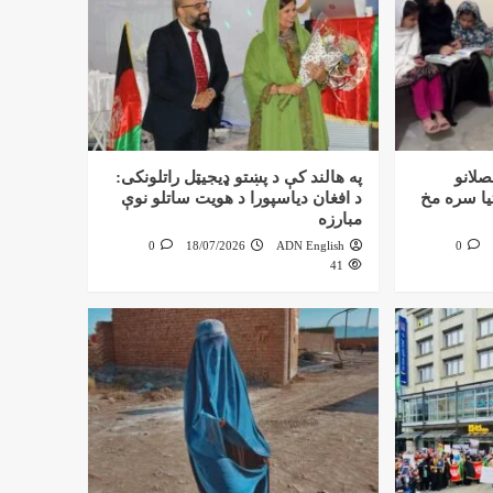
صلانو
په هالند کې د پښتو ډیجیټل راتلونکی:
تیا سره مخ
د افغان دیاسپورا د هویت ساتلو نوې
مبارزه
0
18/07/2026
ADN English
0
41