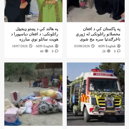
په پاکستان کې د افغان
په هالند کې د پښتو ډیجیټل
محصلانو راتلونکی له ژورې
راتلونکی: د افغان دیاسپورا د
ناڅرګندتیا سره مخ شوی
هویت ساتلو نوې مبارزه
18/07/2026
ADN English
03/08/2026
ADN English
40
0
26
0