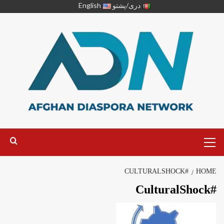
دری/پشتو
English
#CULTURALSHOCK
HOME
#CulturalShock