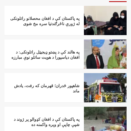
په پاکستان کې د افغان محصلانو راتلونکی
له ژورې ناڅرګندتیا سره مخ شوی
په هالند کې د پښتو ډیجیټل راتلونکی: د
افغان دیاسپورا د هویت ساتلو نوې مبارزه
شاهپور ځدران؛ قهرمان که رفت، یادش
ماند
په پاکستان کې د افغان کډوالو پر ژوند د
شپې چاپې او وېره واکمنه ده