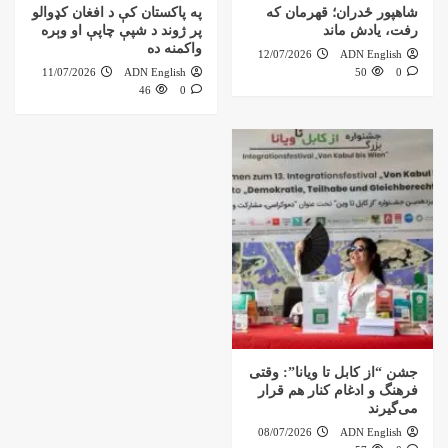
شاهپور ځدران؛ قهرمان که
په پاکستان کې د افغان کډوالو
رفت، یادش ماند
پر ژوند د شپې چاپې او وېره
واکمنه ده
12/07/2026
ADN English
11/07/2026
ADN English
50
0
46
0
جشن “از کابل تا ویانا”: وقتی
فرهنگ و ادغام کنار هم قرار
می‌گیرند
08/07/2026
ADN English