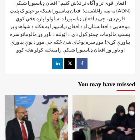
افغان قوی تر و آگاه تر تلاش کنیم." افغان ډیاسپورا شبکې
(ADN) ته ښه راغلاست! افغان ډياسپورا شبکه یو خپلواک پلیټ
فارم دی ، چې د افغان ډیاسپورا د نښلولو لپاره هڅې کوي.
موخه يې د افغانستان او د افغان دیاسپورا په هکله د شواهدو پر
بنسټ مالومات چمتو کول دي. دا ټولنه د باور وړ مالوماتو سره
پیاوړې کړئ! موږ سره یوځای شئ ځکه چې موږ د یوې پیاوړې
او باور وړ افغان ډیاسپورا شبکې رامینځته کولو هڅه کوو.
You may have missed