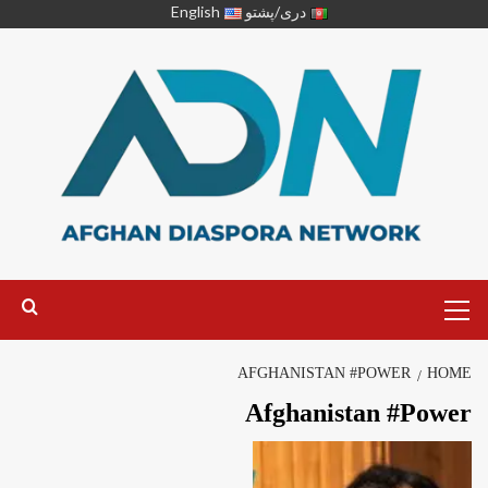
دری/پشتو
English
AFGHANISTAN #POWER
HOME
Afghanistan #Power