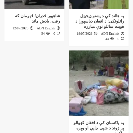
په هالند کې د پښتو ډیجیټل
شاهپور ځدران؛ قهرمان که
راتلونکی: د افغان دیاسپورا د
رفت، یادش ماند
هویت ساتلو نوې مبارزه
12/07/2026
ADN English
54
0
18/07/2026
ADN English
44
0
په پاکستان کې د افغان کډوالو
پر ژوند د شپې چاپې او وېره