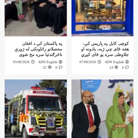
کوچنۍ کابل په پاریس کې:
په پاکستان کې د افغان
هغه ځای چې ژبه، یادونه او
محصلانو راتلونکی له ژورې
جلاوطنۍ سره یو ځای کېږي
ناڅرګندتیا سره مخ شوی
03/08/2026
ADN English
07/08/2026
ADN English
32
0
14
0