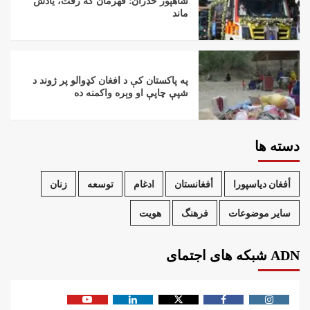
شاهپور ځدران؛ قهرمان که رفت، یادش
ماند
په پاکستان کې د افغان کډوالو پر ژوند د
شپې چاپې او وېره واکمنه ده
دسته ها
أفغان دیاسپورا
أفغانستان
ادغام
توسعه
زنان
سایر موضوعات
فرهنگ
هویت
ADN شبکه های اجتمای