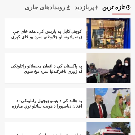
تازه ترین
پربازدید
رویدادهای جاری
کوچنۍ کابل په پاریس کې: هغه ځای چې
ژبه، یادونه او جلاوطنۍ سره یو ځای کېږي
په پاکستان کې د افغان محصلانو راتلونکی
له ژورې ناڅرګندتیا سره مخ شوی
په هالند کې د پښتو ډیجیټل راتلونکی: د
افغان دیاسپورا د هویت ساتلو نوې مبارزه