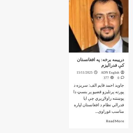
درییمه برخه: په افغانستان
کې فدرالیزم
15/11/2025
ADN English
377
0
جاوېد احمد قايم الف: سریزه د
پورته پرتلیزو قضیو پر بنسټ دا
پوښتنه راولاړیږي چې ایا
فدرالي نظام د افغانستان لپاره
مناسب غوراوی...
Read More