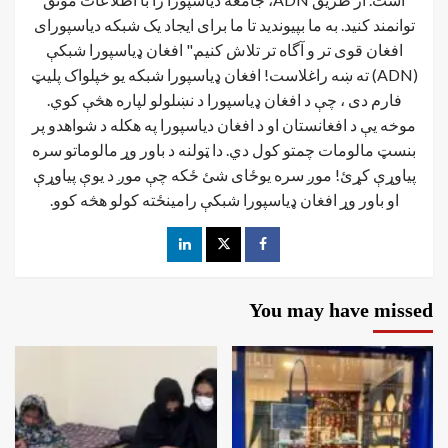
توانمند کنید. به ما بپیوندید تا ما برای ایجاد یک شبکه دیاسپورای
افغان قوی تر و آگاه تر تلاش کنیم." افغان ډیاسپورا شبکې
(ADN) ته ښه راغلاست! افغان ډياسپورا شبکه یو خپلواک پلیټ
فارم دی ، چې د افغان ډیاسپورا د نښلولو لپاره هڅې کوي.
موخه يې د افغانستان او د افغان دیاسپورا په هکله د شواهدو پر
بنسټ مالومات چمتو کول دي. دا ټولنه د باور وړ مالوماتو سره
پیاوړې کړئ! موږ سره یوځای شئ ځکه چې موږ د یوې پیاوړې
او باور وړ افغان ډیاسپورا شبکې رامینځته کولو هڅه کوو.
You may have missed