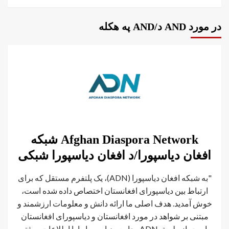
در مورد AND د/AND په هکله
Afghan Diaspora Network شبکه
افغان دیاسپورا/د افغان دیاسپورا شبکی
"به شبکه افغان دیاسپورا (ADN)، یک پلتفرم مستقل که برای
ارتباط بین دیاسپورای افغانستان اختصاص داده شده است،
خوش آمدید. هدف اصلی ما ارائه دانش و معلومات ارزشمند و
مبتنی بر شواهد در مورد افغانستان و دیاسپورای افغانستان
است. از طریق ADN، جامعه دیاسپورا را با اطلاعات موثق