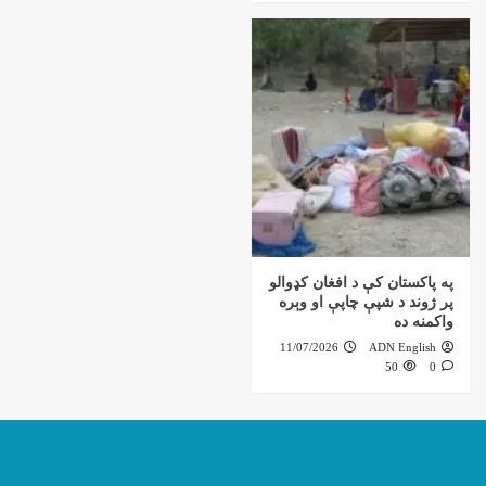
په پاکستان کې د افغان کډوالو
پر ژوند د شپې چاپې او وېره
واکمنه ده
11/07/2026
ADN English
50
0