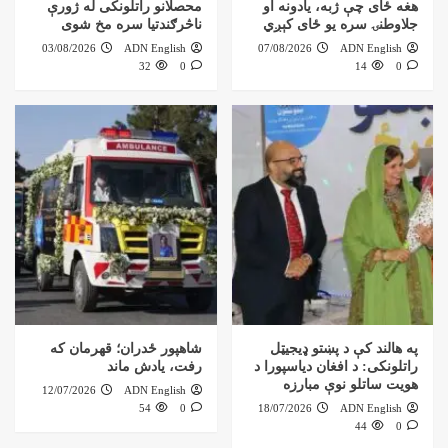
هغه ځای چې ژبه، یادونه او
محصلانو راتلونکی له ژورې
جلاوطنۍ سره یو ځای کېږي
ناڅرګندتیا سره مخ شوی
03/08/2026
ADN English
07/08/2026
ADN English
32
0
14
0
په هالند کې د پښتو ډیجیټل
شاهپور ځدران؛ قهرمان که
راتلونکی: د افغان دیاسپورا د
رفت، یادش ماند
هویت ساتلو نوې مبارزه
12/07/2026
ADN English
54
0
18/07/2026
ADN English
44
0