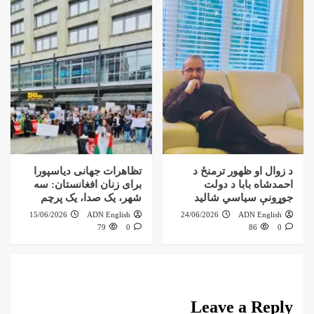
د زوال او ظهور ترمنځ د
تظاهرات جهانی دیاسپورا
احمدشاه بابا د دولت
برای زنان افغانستان: سه
جوړونې سیاسي شالید
شهر، یک صدا، یک پرچم
15/06/2026
ADN English
24/06/2026
ADN English
79
0
86
0
Leave a Reply