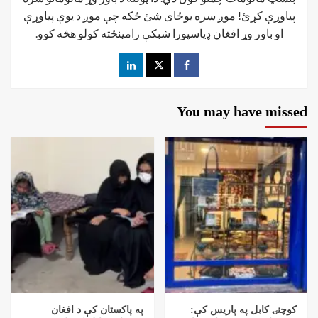
پیاوړې کړئ! موږ سره یوځای شئ ځکه چې موږ د یوې پیاوړې
او باور وړ افغان ډیاسپورا شبکې رامینځته کولو هڅه کوو.
You may have missed
کوچنۍ کابل په پاریس کې:
په پاکستان کې د افغان