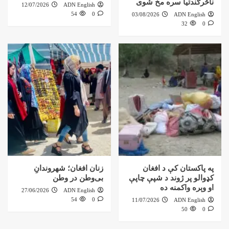
ناڅرګندتیا سره مخ شوی
12/07/2026
ADN English
54
0
03/08/2026
ADN English
32
0
په پاکستان کې د افغان
زنان افغان؛ شهروندانِ
کډوالو پر ژوند د شپې چاپې
بی‌وطن در وطن
او وېره واکمنه ده
27/06/2026
ADN English
54
0
11/07/2026
ADN English
50
0