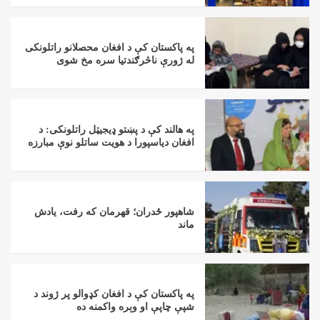
په پاکستان کې د افغان محصلانو راتلونکی
له ژورې ناڅرګندتیا سره مخ شوی
په هالند کې د پښتو ډیجیټل راتلونکی: د
افغان دیاسپورا د هویت ساتلو نوې مبارزه
شاهپور ځدران؛ قهرمان که رفت، یادش
ماند
په پاکستان کې د افغان کډوالو پر ژوند د
شپې چاپې او وېره واکمنه ده