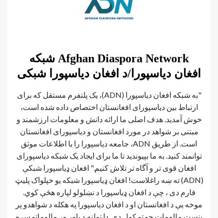
Afghan Diaspora Network شبکه
افغان دیاسپورا/د افغان دیاسپورا شبکی
"به شبکه افغان دیاسپورا (ADN)، یک پلتفرم مستقل که برای
ارتباط بین دیاسپورای افغانستان اختصاص داده شده است،
خوش آمدید. هدف اصلی ما ارائه دانش و معلومات ارزشمند و
مبتنی بر شواهد در مورد افغانستان و دیاسپورای افغانستان
است. از طریق ADN، جامعه دیاسپورا را با اطلاعات موثق
توانمند کنید. به ما بپیوندید تا ما برای ایجاد یک شبکه دیاسپورای
افغان قوی تر و آگاه تر تلاش کنیم." افغان ډیاسپورا شبکې
(ADN) ته ښه راغلاست! افغان ډياسپورا شبکه یو خپلواک پلیټ
فارم دی ، چې د افغان ډیاسپورا د نښلولو لپاره هڅې کوي.
موخه يې د افغانستان او د افغان دیاسپورا په هکله د شواهدو پر
بنسټ مالومات چمتو کول دي. دا ټولنه د باور وړ مالوماتو سره