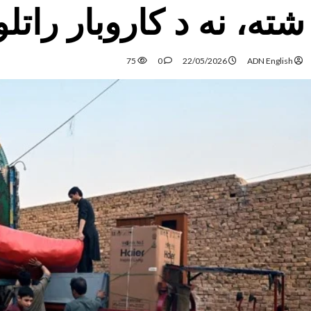
شته، نه د کاروبار راتل
75
0
22/05/2026
ADN English