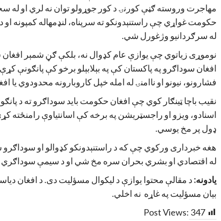
مهاجرت وروسته ګڼې کورنۍ د کور جوړولو توان نه لري او له سخ
حکومت غواړي چې راستنېدونکو ته سرپناه، لنډمهاله کمپونه او د
له سرګردانیو وژغورل شي.
نوموړی زیاتوي چې یوازې عام کډوال نه، بلکې ګڼ شمېر افغان سودا
افغان سوداګرو په پاکستان کې په بېلابېلو برخو کې پانګونې کړې
فشارونو، نیونو او ناامنۍ له امله خپل کاروبارونه محدودوي یا افغا
نقیب باچا ټینګار کوي چې افغان حکومت باید سوداګرو ته د پانګون
اسنادو، ویزو او راجسټریشن په برخه کې اسانتیاوې رامنځته کړ
ډول پر مخ یوسي.
هغه خبرداری ورکوي چې که د راستنېدونکو کډوالو او سوداګرو س
له اقتصادي او بشري بحران سره مخ شي او د سیمې سوداګري به 
یادونه:
د مقالې محتوا یوازې د لیکوال مسؤلیت دی. د افغان دیاسپ
بیان مسؤلیت په غاړه نه اخلي.
Post Views:
347