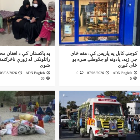
کوچنۍ کابل په پاریس کې: هغه ځای
په پاکستان کې د افغان مح
چې ژبه، یادونه او جلاوطنۍ سره یو
راتلونکی له ژورې ناڅرګند
ځای کېږي
شوی
03/08/2026
ADN English
0
07/08/2026
ADN English
30
5