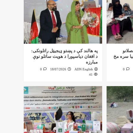
صلانو
په هالند کې د پښتو ډیجیټل راتلونکی:
تیا سره مخ
د افغان دیاسپورا د هویت ساتلو نوې
مبارزه
0
18/07/2026
ADN English
0
41