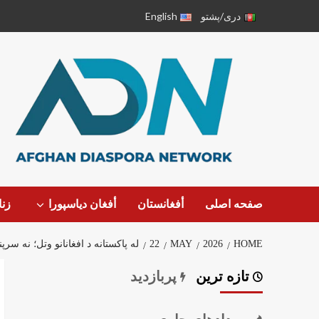
دری/پشتو
English
صفحه اصلی
أفغانستان
أفغان دیاسپورا
زن
HOME
2026
MAY
22
له پاکستانه د افغانانو وتل؛ نه سرپن
تازه ترین
پربازدید