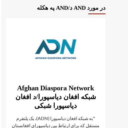
در مورد AND د/AND په هکله
Afghan Diaspora Network
شبکه افغان دیاسپورا/د افغان
دیاسپورا شبکی
"به شبکه افغان دیاسپورا (ADN)، یک پلتفرم
مستقل که برای ارتباط بین دیاسپورای افغانستان