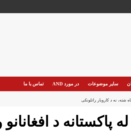
ان
سایر موضوعات
در مورد AND
تماس با ما
اه شته، نه د کاروبار راتلونکی
له پاکستانه د افغانانو 