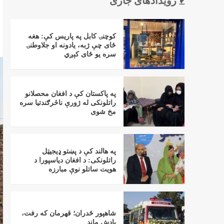
رویدادهای جاری
کوچنۍ کابل په پاریس کې: هغه
ځای چې ژبه، یادونه او جلاوطنۍ
سره یو ځای کېږي
په پاکستان کې د افغان محصلانو
راتلونکی له ژورې ناڅرګندتیا سره
مخ شوی
په هالند کې د پښتو ډیجیټل
راتلونکی: د افغان دیاسپورا د
هویت ساتلو نوې مبارزه
شاهپور ځدران؛ قهرمان که رفت،
یادش ماند