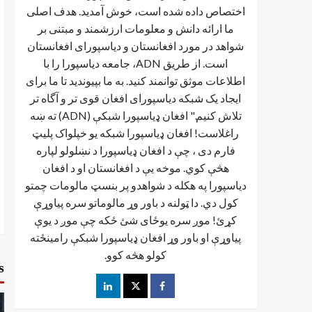
اختصاص داده شده است، خوش آمدید. هدف اصلی
ما ارائه دانش و معلومات ارزشمند و مبتنی بر
شواهد در مورد افغانستان و دیاسپورای افغانستان
است. از طریق ADN، جامعه دیاسپورا را با
اطلاعات موثق توانمند کنید. به ما بپیوندید تا ما برای
ایجاد یک شبکه دیاسپورای افغان قوی تر و آگاه تر
تلاش کنیم." افغان ډیاسپورا شبکې (ADN) ته ښه
راغلاست! افغان ډياسپورا شبکه یو خپلواک پلیټ
فارم دی ، چې د افغان ډیاسپورا د نښلولو لپاره
هڅې کوي. موخه يې د افغانستان او د افغان
دیاسپورا په هکله د شواهدو پر بنسټ مالومات چمتو
کول دي. دا ټولنه د باور وړ مالوماتو سره پیاوړې
کړئ! موږ سره یوځای شئ ځکه چې موږ د یوې
پیاوړې او باور وړ افغان ډیاسپورا شبکې رامینځته
کولو هڅه کوو.
s