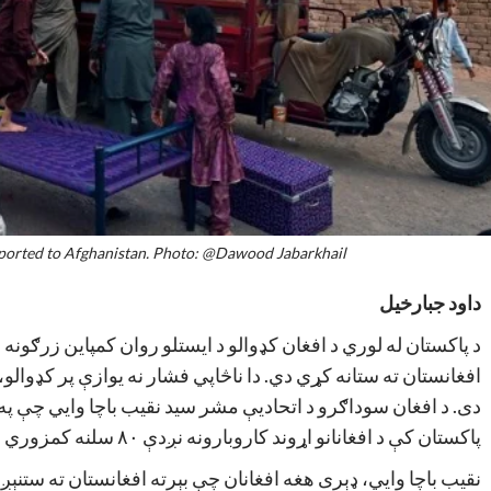
eported to Afghanistan. Photo: @Dawood Jabarkhail
داود جبارخیل
د پاکستان له لوري د افغان کډوالو د ایستلو روان کمپاین زرګونه ا
افغانستان ته ستانه کړي دي. دا ناڅاپي فشار نه یوازې پر کډوالو،
دی. د افغان سوداګرو د اتحادیې مشر سید نقیب باچا وایي چې په ور
پاکستان کې د افغانانو اړوند کاروبارونه نږدې ۸۰ سلنه کمزوري شوي دي.
نقیب باچا وايي، ډېری هغه افغانان چې بېرته افغانستان ته ستنېږي