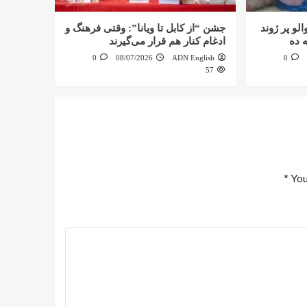
لو پر ژوند
جشن “از کابل تا ویانا”: وقتی فرهنگ و
 ده
ادغام کنار هم قرار می‌گیرند
0
08/07/2026
ADN English
0
57
*
You