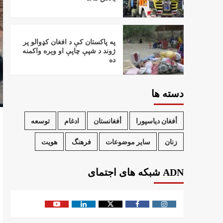
په پاکستان کې د افغان کډوالو پر
ژوند د شپې چاپې او وېره واکمنه
ده
دسته ها
أفغان دیاسپورا
أفغانستان
ادغام
توسعه
زنان
سایر موضوعات
فرهنگ
هویت
ADN شبکه های اجتمای