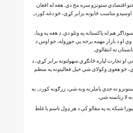
تو اقتصادي ستونزو سره مخ دي. هغه له افغان
 اوسېدو مناسب ځایونه برابر کړي، څو دغه کورنۍ
ګر هم له پاکستانه په وتلو دي. د هغه په وینا،
 وې او د بازار مهمه برخه یې جوړوله، خو اوس د
نستان ته انتقالوي.
ې او تجارت لپاره ځانګړي سهولتونه برابر کړي، د
ي، څو هغوی وکولای شي خپل فعالیتونه په منظم
تونزو ته جدي پاملرنه ونه شي، زرګونه کورنۍ به
لا زیانمنه شي.
ورا شبکه به په مقالو کې
د هر ډول ناسم یا غلط