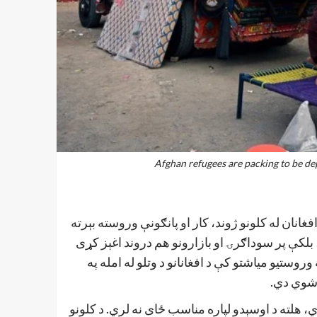
Afghan refugees are packing to be d
فغانان له کلونو ژوند، کار او پانګونې وروسته بېرته
 بلکې پر سوداګرۍ او بازارونو هم دروند اغېز کړی
وستیو میاشتو کې د افغانانو د وتلو له امله په
، هلته د اوسېدو لپاره مناسب ځای نه لري. د کلونو