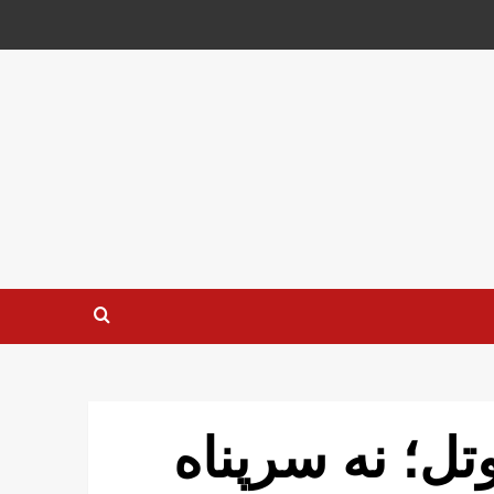
وتل؛ نه سرپناه