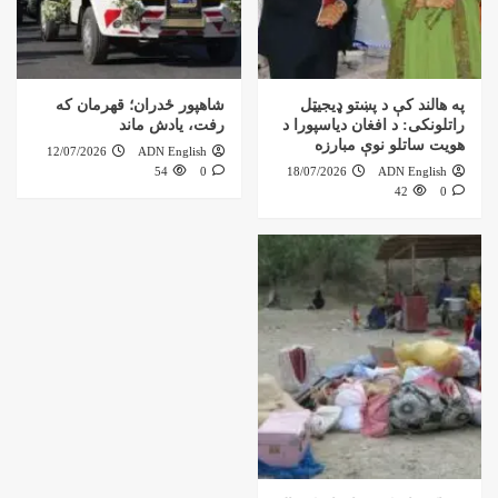
په هالند کې د پښتو ډیجیټل
شاهپور ځدران؛ قهرمان که
راتلونکی: د افغان دیاسپورا د
رفت، یادش ماند
هویت ساتلو نوې مبارزه
12/07/2026
ADN English
54
0
18/07/2026
ADN English
42
0