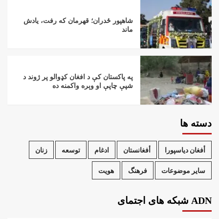
شاهپور ځدران؛ قهرمان که رفت، یادش
ماند
په پاکستان کې د افغان کډوالو پر ژوند د
شپې چاپې او وېره واکمنه ده
دسته ها
أفغان دیاسپورا
أفغانستان
ادغام
توسعه
زنان
سایر موضوعات
فرهنگ
هویت
ADN شبکه های اجتمای