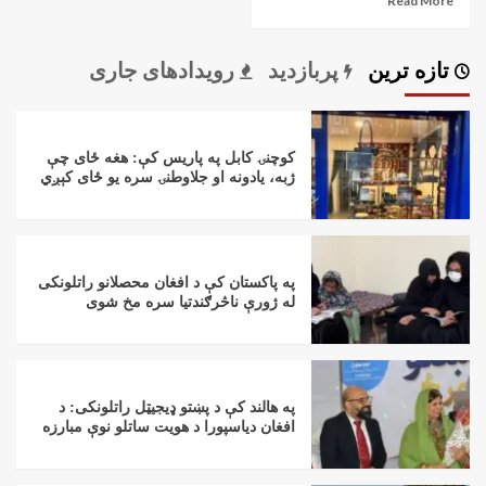
Read More
تازه ترین
پربازدید
رویدادهای جاری
کوچنۍ کابل په پاریس کې: هغه ځای چې
ژبه، یادونه او جلاوطنۍ سره یو ځای کېږي
په پاکستان کې د افغان محصلانو راتلونکی
له ژورې ناڅرګندتیا سره مخ شوی
په هالند کې د پښتو ډیجیټل راتلونکی: د
افغان دیاسپورا د هویت ساتلو نوې مبارزه