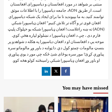
مبتنی بر شواهد در مورد افغانستان و دیاسپورای افغانستان
است. از طریق ADN، جامعه دیاسپورا را با اطلاعات موثق
توانمند کنید. به ما بپیوندید تا ما برای ایجاد یک شبکه دیاسپورای
افغان قوی تر و آگاه تر تلاش کنیم." افغان ډیاسپورا شبکې
(ADN) ته ښه راغلاست! افغان ډياسپورا شبکه یو خپلواک پلیټ
فارم دی ، چې د افغان ډیاسپورا د نښلولو لپاره هڅې کوي.
موخه يې د افغانستان او د افغان دیاسپورا په هکله د شواهدو پر
بنسټ مالومات چمتو کول دي. دا ټولنه د باور وړ مالوماتو سره
پیاوړې کړئ! موږ سره یوځای شئ ځکه چې موږ د یوې پیاوړې
او باور وړ افغان ډیاسپورا شبکې رامینځته کولو هڅه کوو.
You may have missed