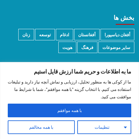
بخش ها
أفغان دیاسپورا
أفغانستان
ادغام
توسعه
زنان
سایر موضوعات
فرهنگ
هویت
ما به اطلاعات و حریم شما ارزش قایل استیم
ما از کوکی ها به منظور تحلیل، ارزیابی و نماش آنچه نیاز دارید و تبلیغات
دری/پشتو
English
استفاده می کنیم. با انتخاب گزینه "با همه موافقم"، شما با شرایط ما
موافقت می کنید.
با همه موافقم
Copyright © 2026 All rights reserved.
|
CoverNews
by AF
تنظیمات
با همه مخالفم
themes.