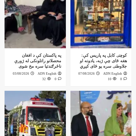
کوچنۍ کابل په پاریس کې:
په پاکستان کې د افغان
هغه ځای چې ژبه، یادونه او
محصلانو راتلونکی له ژورې
جلاوطنۍ سره یو ځای کېږي
ناڅرګندتیا سره مخ شوی
03/08/2026
ADN English
07/08/2026
ADN English
32
0
10
0