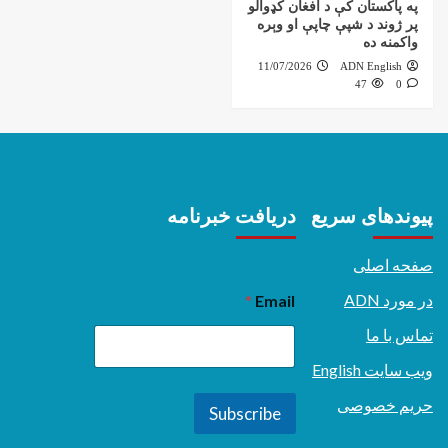
په پاکستان کې د افغان کډوالو
پر ژوند د شپې چاپې او وېره
واکمنه ده
11/07/2026
ADN English
47
0
پیوندهای سریع
دریافت خبرنامه
صفحه اصلی
در مورد ADN
*
Email
تماس با ما
ویب سایت English
حریم خصوصی
Subscribe