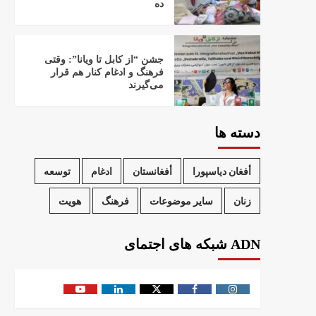
ده
جشن “از کابل تا ویانا”: وقتی
فرهنگ و ادغام کنار هم قرار
می‌گیرند
دسته ها
أفغان دیاسپورا
أفغانستان
ادغام
توسعه
زنان
سایر موضوعات
فرهنگ
هویت
ADN شبکه های اجتمای