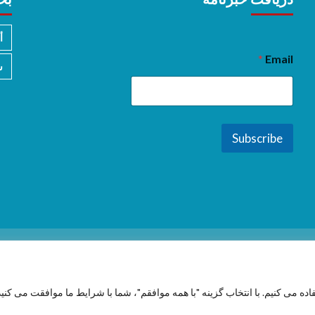
أ
*
Email
س
Subscribe
فاده می کنیم. با انتخاب گزینه "با همه موافقم"، شما با شرایط ما موافقت می کنید
Copyright © 2026 All rights reserved.
|
CoverNews
by AF themes