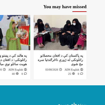
You may have missed
په پاکستان کې د افغان محصلانو
په هالند کې د پښتو ډ
راتلونکی له ژورې ناڅرګندتیا سره
راتلونکی: د افغان دی
مخ شوی
هویت ساتلو نوې مبا
26
ADN English
03/08/2026
ADN English
40
0
25
0
پیوندهای سریع