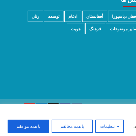
فغان دیاسپورا
أفغانستان
ادغام
توسعه
زنان
ایر موضوعات
فرهنگ
هویت
.
تنظیمات
با همه مخالفم
با همه موافقم