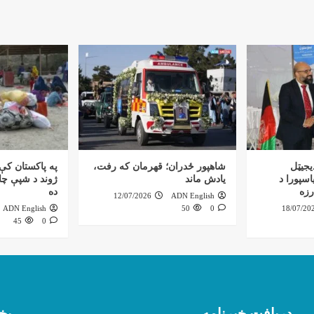
یجیټل
شاهپور ځدران؛ قهرمان که رفت،
په پاکستان کې 
اسپورا د
یادش ماند
ژوند د شپې چاپ
رزه
ده
12/07/2026
ADN English
ADN English
50
0
18/07/20
45
0
دریافت خبرنامه
بخ