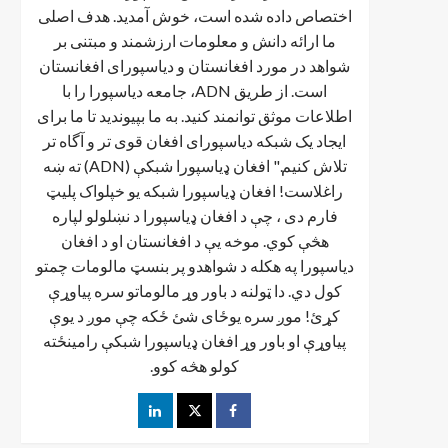
اختصاص داده شده است، خوش آمدید. هدف اصلی
ما ارائه دانش و معلومات ارزشمند و مبتنی بر
شواهد در مورد افغانستان و دیاسپورای افغانستان
است. از طریق ADN، جامعه دیاسپورا را با
اطلاعات موثق توانمند کنید. به ما بپیوندید تا ما برای
ایجاد یک شبکه دیاسپورای افغان قوی تر و آگاه تر
تلاش کنیم." افغان ډیاسپورا شبکې (ADN) ته ښه
راغلاست! افغان ډياسپورا شبکه یو خپلواک پلیټ
فارم دی ، چې د افغان ډیاسپورا د نښلولو لپاره
هڅې کوي. موخه يې د افغانستان او د افغان
دیاسپورا په هکله د شواهدو پر بنسټ مالومات چمتو
کول دي. دا ټولنه د باور وړ مالوماتو سره پیاوړې
کړئ! موږ سره یوځای شئ ځکه چې موږ د یوې
پیاوړې او باور وړ افغان ډیاسپورا شبکې رامینځته
کولو هڅه کوو.