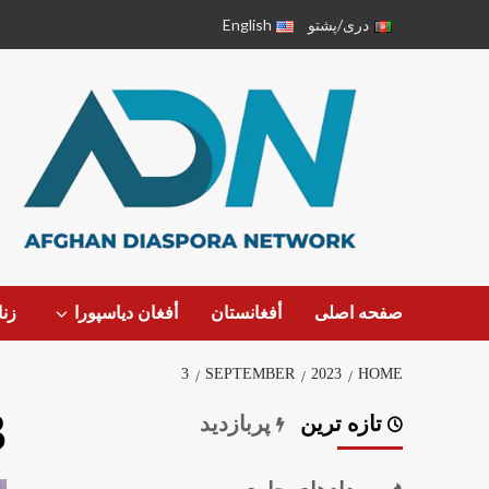
دری/پشتو
English
صفحه اصلی
أفغانستان
أفغان دیاسپورا
زن
3
SEPTEMBER
2023
HOME
3
تازه ترین
پربازدید