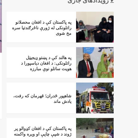
رویدادهای جاری
په پاکستان کې د افغان محصلانو
راتلونکی له ژورې ناڅرګندتیا سره
مخ شوی
په هالند کې د پښتو ډیجیټل
راتلونکی: د افغان دیاسپورا د
هویت ساتلو نوې مبارزه
شاهپور ځدران؛ قهرمان که رفت،
یادش ماند
په پاکستان کې د افغان کډوالو پر
ژوند د شپې چاپې او وېره واکمنه