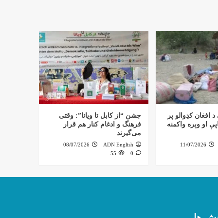
د افغان کډوالو پر
جشن “از کابل تا ویانا”: وقتی
ې او وېره واکمنه
فرهنگ و ادغام کنار هم قرار
می‌گیرند
08/07/2026
ADN English
11/07/2026
55
0
ش ها