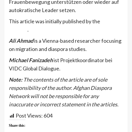
Frauenbewegung unterstützen oder wieder auf
autokratische Leader setzen.
This article was initially published by the
VIDC
website
.
Ali Ahmad
is a Vienna-based researcher focusing
on migration and diaspora studies.
Michael Fanizadeh
ist Projektkoordinator bei
VIDC Global Dialogue.
Note:
The contents of the article are of sole
responsibility of the author. Afghan Diaspora
Network will not be responsible for any
inaccurate or incorrect statement in the articles.
Post Views:
604
Share this: