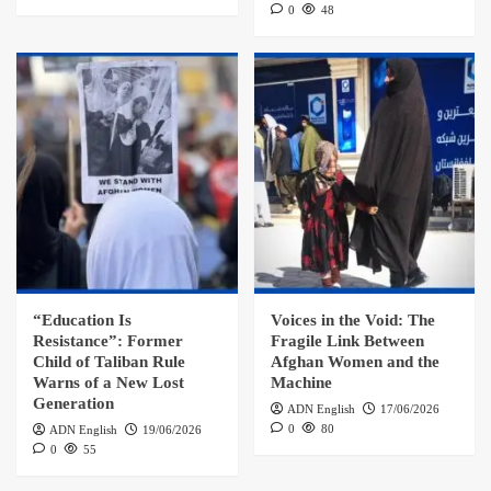
0
48
“Education Is
Voices in the Void: The
Resistance”: Former
Fragile Link Between
Child of Taliban Rule
Afghan Women and the
Warns of a New Lost
Machine
Generation
ADN English
17/06/2026
0
80
ADN English
19/06/2026
0
55