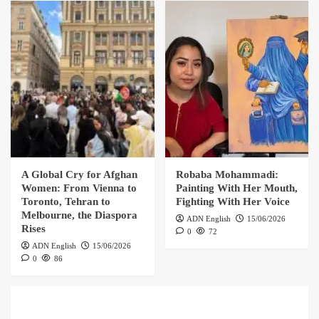
A Global Cry for Afghan
Robaba Mohammadi:
Women: From Vienna to
Painting With Her Mouth,
Toronto, Tehran to
Fighting With Her Voice
Melbourne, the Diaspora
ADN English
15/06/2026
Rises
0
72
ADN English
15/06/2026
0
86