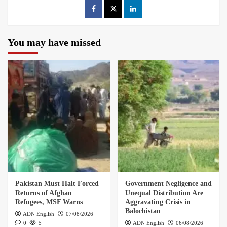
You may have missed
Pakistan Must Halt Forced
Government Negligence and
Returns of Afghan
Unequal Distribution Are
Refugees, MSF Warns
Aggravating Crisis in
Balochistan
ADN English
07/08/2026
0
5
ADN English
06/08/2026