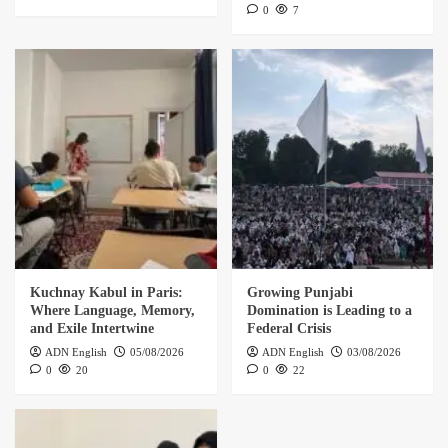
0
7
Kuchnay Kabul in Paris:
Growing Punjabi
Where Language, Memory,
Domination is Leading to a
and Exile Intertwine
Federal Crisis
ADN English
05/08/2026
ADN English
03/08/2026
0
20
0
22