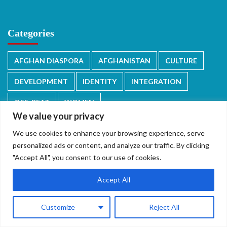
Categories
AFGHAN DIASPORA
AFGHANISTAN
CULTURE
DEVELOPMENT
IDENTITY
INTEGRATION
OFF-BEAT
WOMEN
We value your privacy
We use cookies to enhance your browsing experience, serve
personalized ads or content, and analyze our traffic. By clicking
"Accept All", you consent to our use of cookies.
دری/پشتو
English
Accept All
Customize
Reject All
Copyright © 2026 All rights reserved.
|
CoverNews
by AF