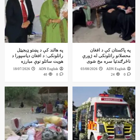
په پاکستان کې د افغان
په هالند کې د پښتو ډیجیټل
محصلانو راتلونکی له ژورې
راتلونکی: د افغان دیاسپورا د
ناڅرګندتیا سره مخ شوی
هویت ساتلو نوې مبارزه
18/07/2026
ADN English
03/08/2026
ADN English
40
0
24
0