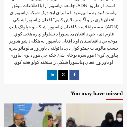
است. از طریق ADN، جامعه دیاسپورا را با اطلاعات موثق
توانمند کنید. به ما بپیوندید تا ما برای ایجاد یک شبکه دیاسپورای
افغان قوی تر و آگاه تر تلاش کنیم." افغان ډیاسپورا شبکې
(ADN) ته ښه راغلاست! افغان ډياسپورا شبکه یو خپلواک پلیټ
فارم دی ، چې د افغان ډیاسپورا د نښلولو لپاره هڅې کوي.
موخه يې د افغانستان او د افغان دیاسپورا په هکله د شواهدو پر
بنسټ مالومات چمتو کول دي. دا ټولنه د باور وړ مالوماتو سره
پیاوړې کړئ! موږ سره یوځای شئ ځکه چې موږ د یوې پیاوړې
او باور وړ افغان ډیاسپورا شبکې رامینځته کولو هڅه کوو.
You may have missed