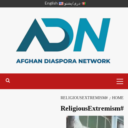
دری/پشتو
English
#RELIGIOUSEXTREMISM
HOME
#ReligiousExtremism