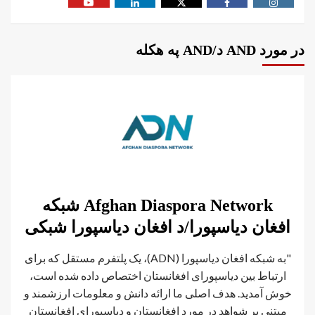
در مورد AND د/AND په هکله
Afghan Diaspora Network شبکه
افغان دیاسپورا/د افغان دیاسپورا شبکی
"به شبکه افغان دیاسپورا (ADN)، یک پلتفرم مستقل که برای
ارتباط بین دیاسپورای افغانستان اختصاص داده شده است،
خوش آمدید. هدف اصلی ما ارائه دانش و معلومات ارزشمند و
مبتنی بر شواهد در مورد افغانستان و دیاسپورای افغانستان