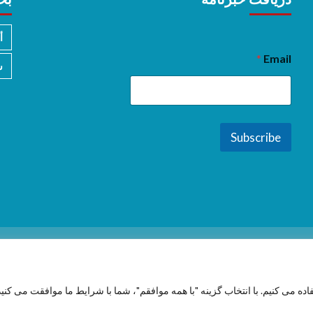
أ
*
Email
س
Subscribe
فاده می کنیم. با انتخاب گزینه "با همه موافقم"، شما با شرایط ما موافقت می کنید
Copyright © 2026 All rights reserved.
|
CoverNews
by AF themes