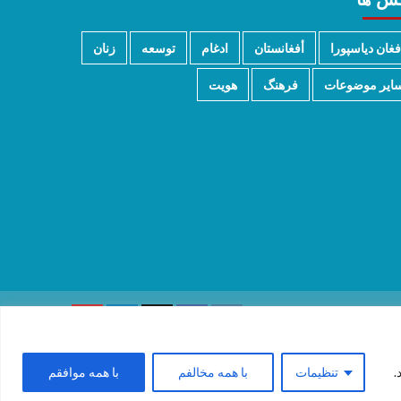
فغان دیاسپورا
أفغانستان
ادغام
توسعه
زنان
ایر موضوعات
فرهنگ
هویت
.
تنظیمات
با همه مخالفم
با همه موافقم