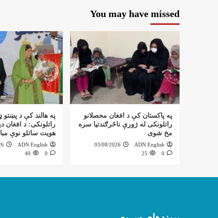
You may have missed
په پاکستان کې د افغان محصلانو
په هالند کې د پښتو ډ
راتلونکی له ژورې ناڅرګندتیا سره
راتلونکی: د افغان دی
مخ شوی
هویت ساتلو نوې مبا
26
ADN English
03/08/2026
ADN English
40
0
25
0
پیوندهای سریع