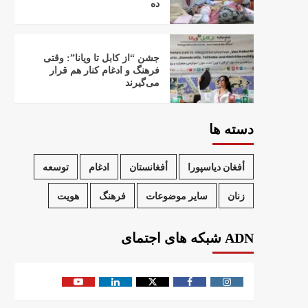
ده
جشن “از کابل تا ویانا”: وقتی
فرهنگ و ادغام کنار هم قرار
می‌گیرند
دسته ها
أفغان دیاسپورا
أفغانستان
ادغام
توسعه
زنان
سایر موضوعات
فرهنگ
هویت
ADN شبکه های اجتمای