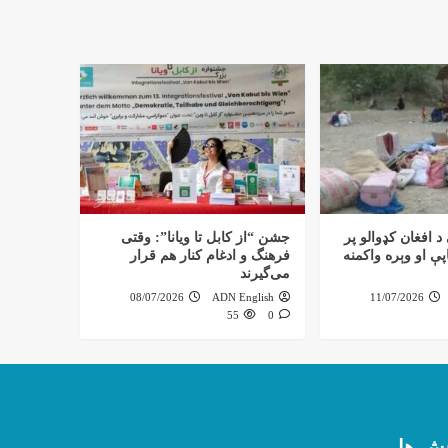
د افغان کډوالو پر
جشن “از کابل تا ویانا”: وقتی
ې او وېره واکمنه
فرهنگ و ادغام کنار هم قرار
می‌گیرند
08/07/2026
ADN English
11/07/2026
55
0
ش ها