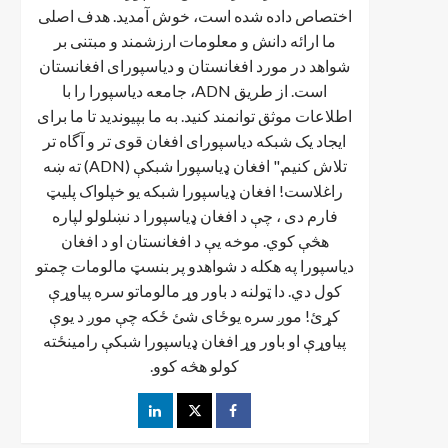
اختصاص داده شده است، خوش آمدید. هدف اصلی
ما ارائه دانش و معلومات ارزشمند و مبتنی بر
شواهد در مورد افغانستان و دیاسپورای افغانستان
است. از طریق ADN، جامعه دیاسپورا را با
اطلاعات موثق توانمند کنید. به ما بپیوندید تا ما برای
ایجاد یک شبکه دیاسپورای افغان قوی تر و آگاه تر
تلاش کنیم." افغان ډیاسپورا شبکې (ADN) ته ښه
راغلاست! افغان ډياسپورا شبکه یو خپلواک پلیټ
فارم دی ، چې د افغان ډیاسپورا د نښلولو لپاره
هڅې کوي. موخه يې د افغانستان او د افغان
دیاسپورا په هکله د شواهدو پر بنسټ مالومات چمتو
کول دي. دا ټولنه د باور وړ مالوماتو سره پیاوړې
کړئ! موږ سره یوځای شئ ځکه چې موږ د یوې
پیاوړې او باور وړ افغان ډیاسپورا شبکې رامینځته
کولو هڅه کوو.