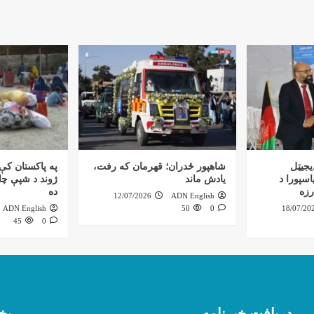
یجیټل
شاهپور ځدران؛ قهرمان که رفت،
په پاکستان کې 
اسپورا د
یادش ماند
ژوند د شپې چاپ
رزه
ده
12/07/2026
ADN English
ADN English
50
0
18/07/20
45
0
دریافت خبرنامه
بخ