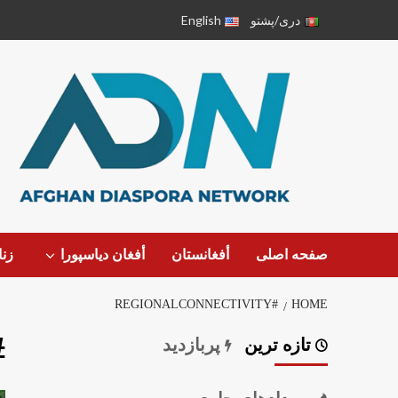
دری/پشتو
English
صفحه اصلی
أفغانستان
أفغان دیاسپورا
زن
#REGIONALCONNECTIVITY
HOME
ivity
تازه ترین
پربازدید