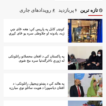
تازه ترین
پربازدید
رویدادهای جاری
کوچنۍ کابل په پاریس کې: هغه ځای چې
ژبه، یادونه او جلاوطنۍ سره یو ځای کېږي
په پاکستان کې د افغان محصلانو راتلونکی
له ژورې ناڅرګندتیا سره مخ شوی
په هالند کې د پښتو ډیجیټل راتلونکی: د
افغان دیاسپورا د هویت ساتلو نوې مبارزه