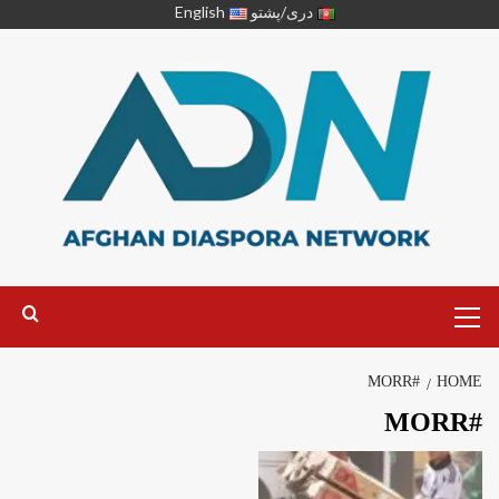
دری/پشتو
English
#MORR
HOME
#MORR