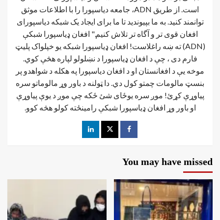
است. از طریق ADN، جامعه دیاسپورا را با اطلاعات موثق
توانمند کنید. به ما بپیوندید تا ما برای ایجاد یک شبکه دیاسپورای
افغان قوی تر و آگاه تر تلاش کنیم." افغان ډیاسپورا شبکې
(ADN) ته ښه راغلاست! افغان ډياسپورا شبکه یو خپلواک پلیټ
فارم دی ، چې د افغان ډیاسپورا د نښلولو لپاره هڅې کوي.
موخه يې د افغانستان او د افغان دیاسپورا په هکله د شواهدو پر
بنسټ مالومات چمتو کول دي. دا ټولنه د باور وړ مالوماتو سره
پیاوړې کړئ! موږ سره یوځای شئ ځکه چې موږ د یوې پیاوړې
او باور وړ افغان ډیاسپورا شبکې رامینځته کولو هڅه کوو.
You may have missed