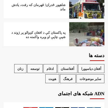
شاهپور ځدران؛ قهرمان که رفت، یادش
ماند
په پاکستان کې د افغان کډوالو پر ژوند د
شپې چاپې او وېره واکمنه ده
دسته ها
أفغان دیاسپورا
أفغانستان
ادغام
توسعه
زنان
سایر موضوعات
فرهنگ
هویت
ADN شبکه های اجتمای