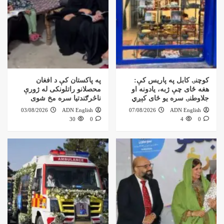
کوچنۍ کابل په پاریس کې:
په پاکستان کې د افغان
هغه ځای چې ژبه، یادونه او
محصلانو راتلونکی له ژورې
جلاوطنۍ سره یو ځای کېږي
ناڅرګندتیا سره مخ شوی
03/08/2026
ADN English
07/08/2026
ADN English
30
0
4
0