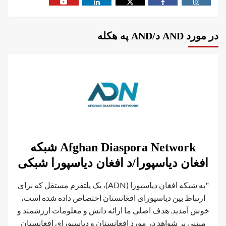
در مورد AND د/AND په هکله
Afghan Diaspora Network شبکه
افغان دیاسپورا/د افغان دیاسپورا شبکی
"به شبکه افغان دیاسپورا (ADN)، یک پلتفرم مستقل که برای
ارتباط بین دیاسپورای افغانستان اختصاص داده شده است،
خوش آمدید. هدف اصلی ما ارائه دانش و معلومات ارزشمند و
مبتنی بر شواهد در مورد افغانستان و دیاسپورای افغانستان