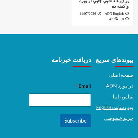
پر ژوند د شپې چاپې او وېره
واکمنه ده
11/07/2026
ADN English
47
0
پیوندهای سریع
دریافت خبرنامه
صفحه اصلی
در مورد ADN
*
Email
تماس با ما
ویب سایت English
حریم خصوصی
Subscribe