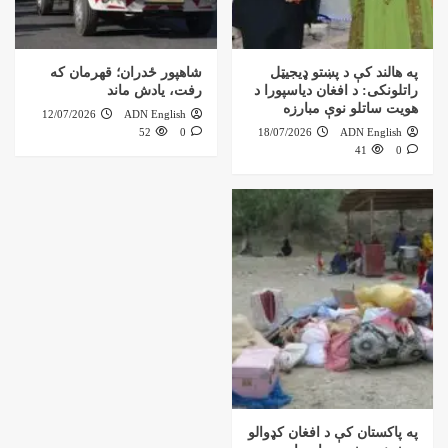
په هالند کې د پښتو ډیجیټل
شاهپور ځدران؛ قهرمان که
راتلونکی: د افغان دیاسپورا د
رفت، یادش ماند
هویت ساتلو نوې مبارزه
12/07/2026
ADN English
52
0
18/07/2026
ADN English
41
0
په پاکستان کې د افغان کډوالو