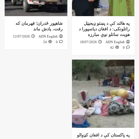
په هالند کې د پښتو ډیجیټل
شاهپور ځدران؛ قهرمان که
راتلونکی: د افغان دیاسپورا د
رفت، یادش ماند
هویت ساتلو نوې مبارزه
12/07/2026
ADN English
54
0
18/07/2026
ADN English
42
0
په پاکستان کې د افغان کډوالو