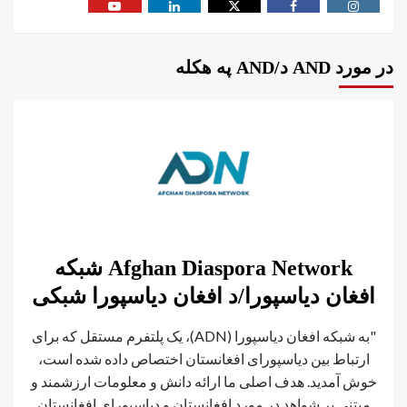
در مورد AND د/AND په هکله
Afghan Diaspora Network شبکه
افغان دیاسپورا/د افغان دیاسپورا شبکی
"به شبکه افغان دیاسپورا (ADN)، یک پلتفرم مستقل که برای
ارتباط بین دیاسپورای افغانستان اختصاص داده شده است،
خوش آمدید. هدف اصلی ما ارائه دانش و معلومات ارزشمند و
مبتنی بر شواهد در مورد افغانستان و دیاسپورای افغانستان