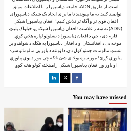
است. از طریق ADN، جامعه دیاسپورا را با اطلاعات موثق
توانمند کنید. به ما بپیوندید تا ما برای ایجاد یک شبکه دیاسپورای
افغان قوی تر و آگاه تر تلاش کنیم." افغان ډیاسپورا شبکې
(ADN) ته ښه راغلاست! افغان ډياسپورا شبکه یو خپلواک پلیټ
فارم دی ، چې د افغان ډیاسپورا د نښلولو لپاره هڅې کوي.
موخه يې د افغانستان او د افغان دیاسپورا په هکله د شواهدو پر
بنسټ مالومات چمتو کول دي. دا ټولنه د باور وړ مالوماتو سره
پیاوړې کړئ! موږ سره یوځای شئ ځکه چې موږ د یوې پیاوړې
او باور وړ افغان ډیاسپورا شبکې رامینځته کولو هڅه کوو.
You may have missed