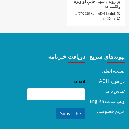
پر ژوند د شپې چاپې او وېره
واکمنه ده
11/07/2026
ADN English
47
0
پیوندهای سریع
دریافت خبرنامه
صفحه اصلی
در مورد ADN
*
Email
تماس با ما
ویب سایت English
حریم خصوصی
Subscribe