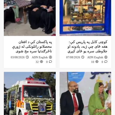
کوچنۍ کابل په پاریس کې:
په پاکستان کې د افغان
هغه ځای چې ژبه، یادونه او
محصلانو راتلونکی له ژورې
جلاوطنۍ سره یو ځای کېږي
ناڅرګندتیا سره مخ شوی
03/08/2026
ADN English
07/08/2026
ADN English
32
0
10
0