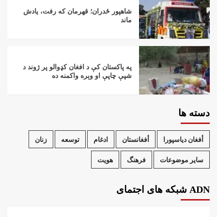
شاهپور ځدران؛ قهرمان که رفت، یادش
ماند
په پاکستان کې د افغان کډوالو پر ژوند د
شپې چاپې او وېره واکمنه ده
دسته ها
أفغان دیاسپورا
أفغانستان
ادغام
توسعه
زنان
سایر موضوعات
فرهنگ
هویت
ADN شبکه های اجتمای