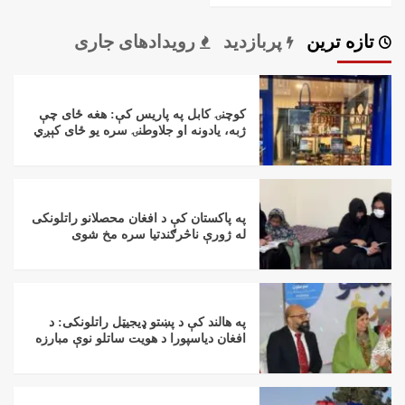
تازه ترین
پربازدید
رویدادهای جاری
کوچنۍ کابل په پاریس کې: هغه ځای چې
ژبه، یادونه او جلاوطنۍ سره یو ځای کېږي
په پاکستان کې د افغان محصلانو راتلونکی
له ژورې ناڅرګندتیا سره مخ شوی
په هالند کې د پښتو ډیجیټل راتلونکی: د
افغان دیاسپورا د هویت ساتلو نوې مبارزه