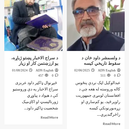
د ولسمشر داود خان د
د سراج الاخبار پښتو ژباړه،
سقوط تاریخي کیسه
يو ارزښتمن کار او زيار
01/08/2024
ADN English
02/06/2025
ADN English
457
0
511
0
عبدالوکیل اټک نږدې پنځوس
څېړنوال ډاکټر داود عربزی
کاله وروسته له هغه چې د
سراج الاخبار په دې وروستيو
افغانستان لومړی جمهوریت
کې د هېواد د پياوړي
راوپرځېد، یو کم‌سارې او
ژورنالیسټ او اکاډميک
زړه‌بوږنونکې کیسه
شخصيت ډاکټر داود...
راڅرګندېږي....
Read More
Read More