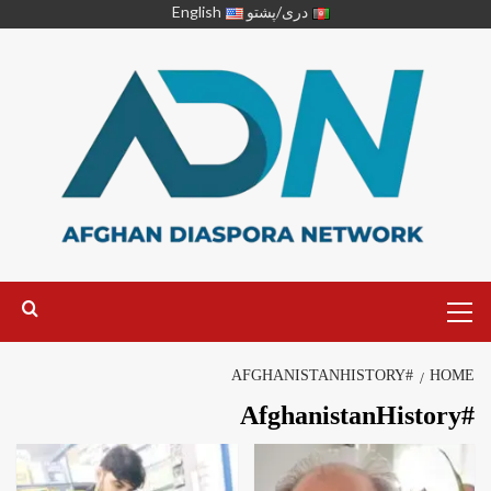
دری/پشتو
English
#AFGHANISTANHISTORY
HOME
#AfghanistanHistory