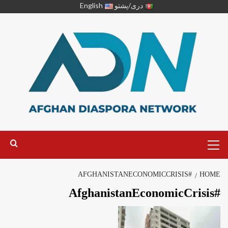
دری/پشتو
English
#AFGHANISTANECONOMICCRISIS
HOME
#AfghanistanEconomicCrisis