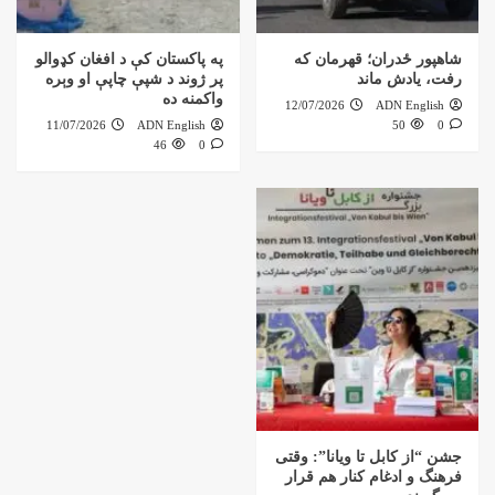
شاهپور ځدران؛ قهرمان که
په پاکستان کې د افغان کډوالو
رفت، یادش ماند
پر ژوند د شپې چاپې او وېره
واکمنه ده
12/07/2026
ADN English
11/07/2026
ADN English
50
0
46
0
جشن “از کابل تا ویانا”: وقتی
فرهنگ و ادغام کنار هم قرار