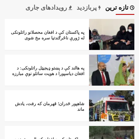
تازه ترین
پربازدید
رویدادهای جاری
په پاکستان کې د افغان محصلانو راتلونکی
له ژورې ناڅرګندتیا سره مخ شوی
په هالند کې د پښتو ډیجیټل راتلونکی: د
افغان دیاسپورا د هویت ساتلو نوې مبارزه
شاهپور ځدران؛ قهرمان که رفت، یادش
ماند