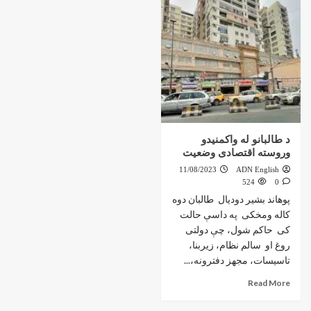
د طالبانو له واکمنیدو
وروسته اقتصادی وضعیت
11/08/2023
ADN English
524
0
پوهاند بشير دوديال طالبان دوه
کاله ومخکی په داسې حالت
کی حاکم شول، چې دولتی
روغ او سالم نظام، زیربنا،
تاسیسات، مجهز دفترونه،...
Read More