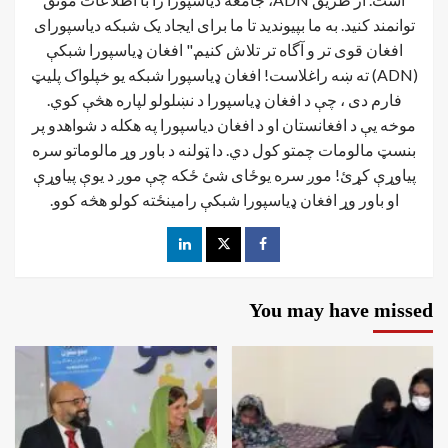
توانمند کنید. به ما بپیوندید تا ما برای ایجاد یک شبکه دیاسپورای
افغان قوی تر و آگاه تر تلاش کنیم." افغان ډیاسپورا شبکې
(ADN) ته ښه راغلاست! افغان ډياسپورا شبکه یو خپلواک پلیټ
فارم دی ، چې د افغان ډیاسپورا د نښلولو لپاره هڅې کوي.
موخه يې د افغانستان او د افغان دیاسپورا په هکله د شواهدو پر
بنسټ مالومات چمتو کول دي. دا ټولنه د باور وړ مالوماتو سره
پیاوړې کړئ! موږ سره یوځای شئ ځکه چې موږ د یوې پیاوړې
او باور وړ افغان ډیاسپورا شبکې رامینځته کولو هڅه کوو.
You may have missed