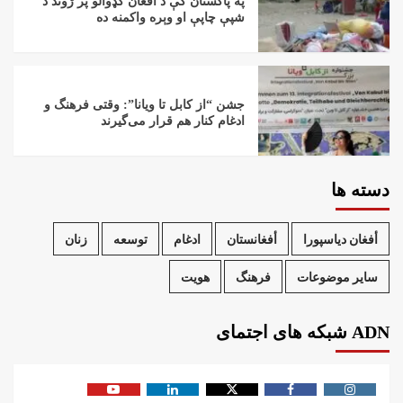
په پاکستان کې د افغان کډوالو پر ژوند د
شپې چاپې او وېره واکمنه ده
جشن “از کابل تا ویانا”: وقتی فرهنگ و
ادغام کنار هم قرار می‌گیرند
دسته ها
أفغان دیاسپورا
أفغانستان
ادغام
توسعه
زنان
سایر موضوعات
فرهنگ
هویت
ADN شبکه های اجتمای