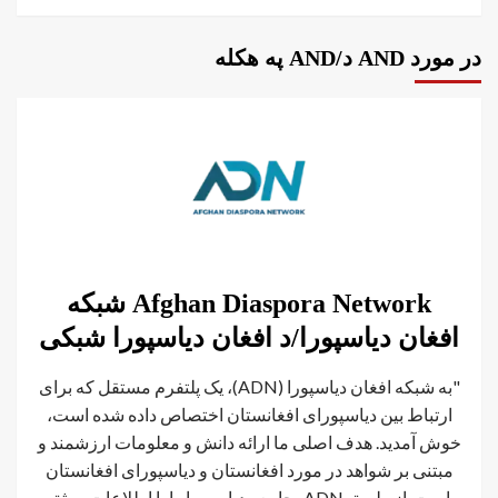
در مورد AND د/AND په هکله
Afghan Diaspora Network شبکه
افغان دیاسپورا/د افغان دیاسپورا شبکی
"به شبکه افغان دیاسپورا (ADN)، یک پلتفرم مستقل که برای
ارتباط بین دیاسپورای افغانستان اختصاص داده شده است،
خوش آمدید. هدف اصلی ما ارائه دانش و معلومات ارزشمند و
مبتنی بر شواهد در مورد افغانستان و دیاسپورای افغانستان
است. از طریق ADN، جامعه دیاسپورا را با اطلاعات موثق