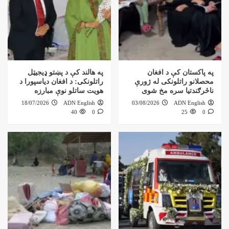
په پاکستان کې د افغان
په هالند کې د پښتو ډیجیټل
محصلانو راتلونکی له ژورې
راتلونکی: د افغان دیاسپورا د
ناڅرګندتیا سره مخ شوی
هویت ساتلو نوې مبارزه
18/07/2026
ADN English
03/08/2026
ADN English
40
0
25
0