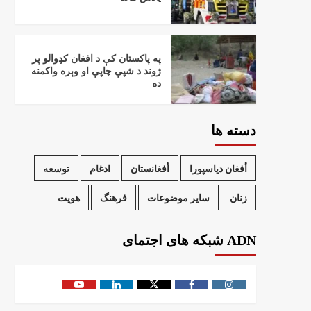
په پاکستان کې د افغان کډوالو پر
ژوند د شپې چاپې او وېره واکمنه
ده
دسته ها
أفغان دیاسپورا
أفغانستان
ادغام
توسعه
زنان
سایر موضوعات
فرهنگ
هویت
ADN شبکه های اجتمای