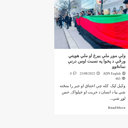
ولې موږ ملي بیرغ او ملي هویتي
ورځې د پخوا په نسبت اوس درنې
نمانځوو
0
25/08/2023
ADN English
465
وکیل اټک کله چې اختناق او جبر را منځته
شي بیا د انسان د حریت او خپلواکۍ حس
لوړ شي...
Read More