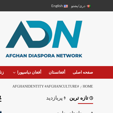
دری/پشتو
English
صفحه اصلی
أفغانستان
أفغان دیاسپورا
زن
#AFGHANIDENTITY #AFGHANCULTURE
HOME
Culture
تازه ترین
پربازدید