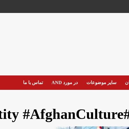
ان
سایر موضوعات
در مورد AND
تماس با ما
#AfghanIdentity #Afghan