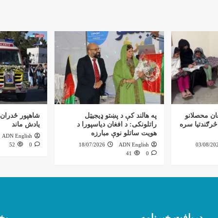
ان محصلانو
په هالند کې د پښتو ډیجیټل
شاهپور ځدران؛
څرګندتیا سره
راتلونکی: د افغان دیاسپورا د
یادش ماند
هویت ساتلو نوې مبارزه
ADN English
52
0
18/07/2026
ADN English
03/08/20
41
0
دریافت خبرنامه
بخ