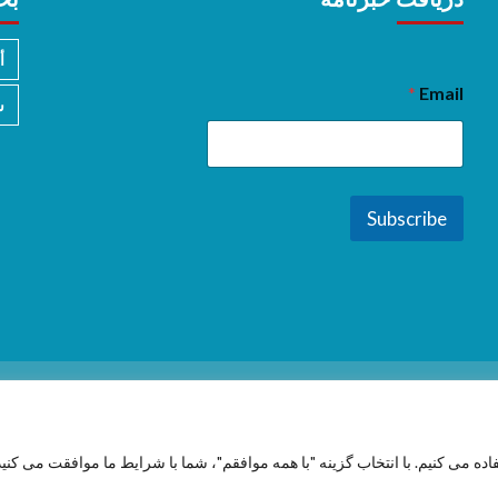
أ
*
Email
س
Subscribe
فاده می کنیم. با انتخاب گزینه "با همه موافقم"، شما با شرایط ما موافقت می کنید
Copyright © 2026 All rights reserved.
|
CoverNews
by AF themes