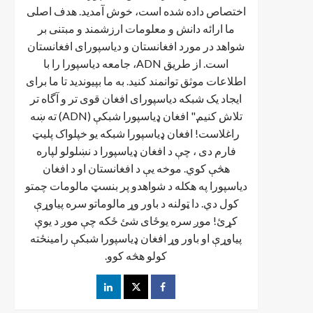
اختصاص داده شده است، خوش آمدید. هدف اصلی
ما ارائه دانش و معلومات ارزشمند و مبتنی بر
شواهد در مورد افغانستان و دیاسپورای افغانستان
است. از طریق ADN، جامعه دیاسپورا را با
اطلاعات موثق توانمند کنید. به ما بپیوندید تا ما برای
ایجاد یک شبکه دیاسپورای افغان قوی تر و آگاه تر
تلاش کنیم." افغان ډیاسپورا شبکې (ADN) ته ښه
راغلاست! افغان ډياسپورا شبکه یو خپلواک پلیټ
فارم دی ، چې د افغان ډیاسپورا د نښلولو لپاره
هڅې کوي. موخه يې د افغانستان او د افغان
دیاسپورا په هکله د شواهدو پر بنسټ مالومات چمتو
کول دي. دا ټولنه د باور وړ مالوماتو سره پیاوړې
کړئ! موږ سره یوځای شئ ځکه چې موږ د یوې
پیاوړې او باور وړ افغان ډیاسپورا شبکې رامینځته
کولو هڅه کوو.