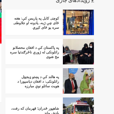
رویدادهای جاری
کوچنۍ کابل په پاریس کې: هغه
ځای چې ژبه، یادونه او جلاوطنۍ
سره یو ځای کېږي
په پاکستان کې د افغان محصلانو
راتلونکی له ژورې ناڅرګندتیا سره
مخ شوی
په هالند کې د پښتو ډیجیټل
راتلونکی: د افغان دیاسپورا د
هویت ساتلو نوې مبارزه
شاهپور ځدران؛ قهرمان که رفت،
یادش ماند