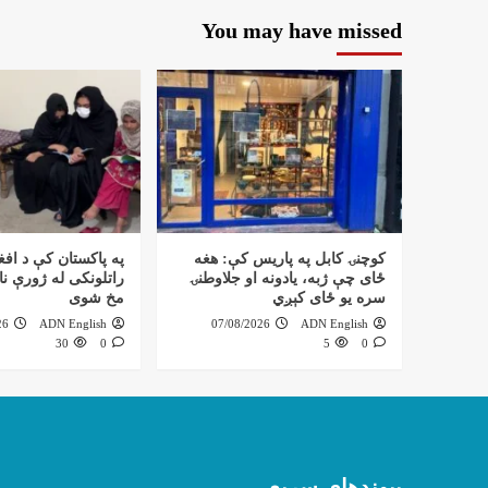
You may have missed
کوچنۍ کابل په پاریس کې: هغه
په پاکستان کې د افغ
ځای چې ژبه، یادونه او جلاوطنۍ
راتلونکی له ژورې نا
سره یو ځای کېږي
مخ شوی
26
ADN English
07/08/2026
ADN English
30
0
5
0
پیوندهای سریع