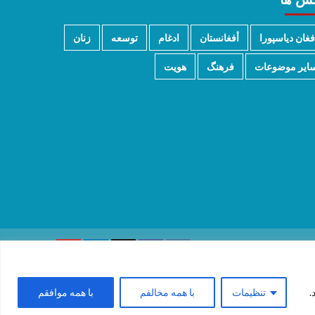
فغان دیاسپورا
أفغانستان
ادغام
توسعه
زنان
ایر موضوعات
فرهنگ
هویت
.
تنظیمات
با همه مخالفم
با همه موافقم