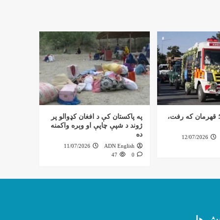
 قهرمان که رفت،
په پاکستان کې د افغان کډوالو پر
ژوند د شپې چاپې او وېره واکمنه
ده
12/07/2026
11/07/2026
ADN English
47
0
ش ها