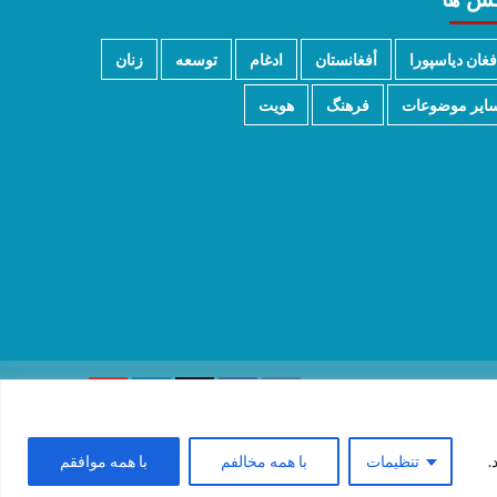
فغان دیاسپورا
أفغانستان
ادغام
توسعه
زنان
ایر موضوعات
فرهنگ
هویت
.
تنظیمات
با همه مخالفم
با همه موافقم