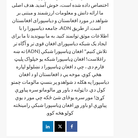
اختصاص داده شده است، خوش آمدید. هدف اصلی
ما ارائه دانش و معلومات ارزشمند و مبتنی بر
شواهد در مورد افغانستان و دیاسپورای افغانستان
است. از طریق ADN، جامعه دیاسپورا را با
اطلاعات موثق توانمند کنید. به ما بپیوندید تا ما برای
ایجاد یک شبکه دیاسپورای افغان قوی تر و آگاه تر
تلاش کنیم." افغان ډیاسپورا شبکې (ADN) ته ښه
راغلاست! افغان ډياسپورا شبکه یو خپلواک پلیټ
فارم دی ، چې د افغان ډیاسپورا د نښلولو لپاره
هڅې کوي. موخه يې د افغانستان او د افغان
دیاسپورا په هکله د شواهدو پر بنسټ مالومات چمتو
کول دي. دا ټولنه د باور وړ مالوماتو سره پیاوړې
کړئ! موږ سره یوځای شئ ځکه چې موږ د یوې
پیاوړې او باور وړ افغان ډیاسپورا شبکې رامینځته
کولو هڅه کوو.