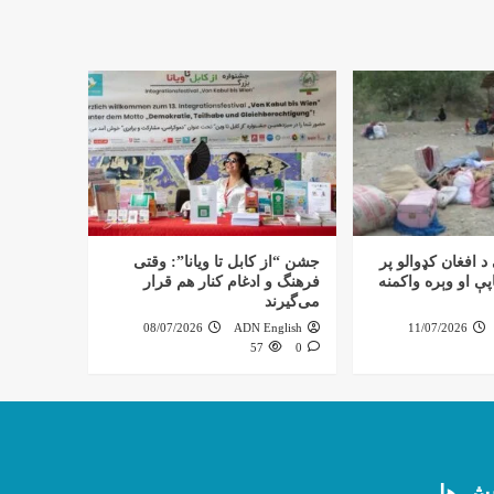
د افغان کډوالو پر
جشن “از کابل تا ویانا”: وقتی
ې او وېره واکمنه
فرهنگ و ادغام کنار هم قرار
می‌گیرند
08/07/2026
ADN English
11/07/2026
57
0
ش ها