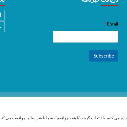
أ
*
Email
س
Subscribe
فاده می کنیم. با انتخاب گزینه "با همه موافقم"، شما با شرایط ما موافقت می کنید
Copyright © 2026 All rights reserved.
|
CoverNews
by AF themes