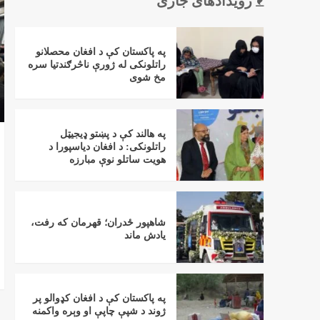
رویدادهای جاری
په پاکستان کې د افغان محصلانو
راتلونکی له ژورې ناڅرګندتیا سره
مخ شوی
په هالند کې د پښتو ډیجیټل
راتلونکی: د افغان دیاسپورا د
هویت ساتلو نوې مبارزه
شاهپور ځدران؛ قهرمان که رفت،
یادش ماند
په پاکستان کې د افغان کډوالو پر
ژوند د شپې چاپې او وېره واکمنه