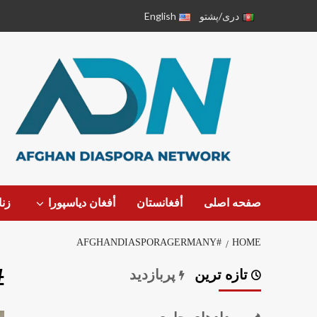
دری/پشتو
English
صفحه اصلی
أفغانستان
أفغان دیاسپورا
زن
#AFGHANDIASPORAGERMANY
HOME
rmany
تازه ترین
پربازدید