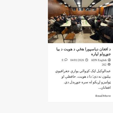
د افغان دیاسپورا هڅې د هویت د بیا
جوړولو لپاره
0
04/01/2026
ADN English
262
عبدالوکیل اټک کډوالي یوازې جغرافیوي
بېلتون نه دی؛ دا د هویت، حافظې او
ټولنیزو اړیکو له سره جوړېدل دي.
افغانان...
Read More