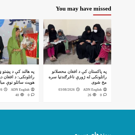
You may have missed
په پاکستان کې د افغان محصلانو
په هالند کې د پښتو ډ
راتلونکی له ژورې ناڅرګندتیا سره
راتلونکی: د افغان دی
مخ شوی
هویت ساتلو نوې مبا
26
ADN English
03/08/2026
ADN English
40
0
26
0
پیوندهای سریع