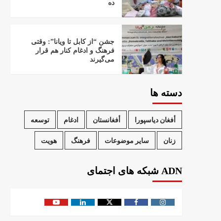
ده
جشن “از کابل تا ویانا”: وقتی
فرهنگ و ادغام کنار هم قرار
می‌گیرند
دسته ها
أفغان دیاسپورا
أفغانستان
ادغام
توسعه
زنان
سایر موضوعات
فرهنگ
هویت
ADN شبکه های اجتمای