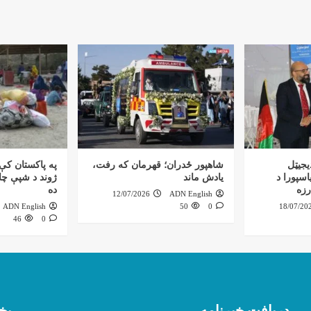
یجیټل
شاهپور ځدران؛ قهرمان که رفت،
په پاکستان کې 
اسپورا د
یادش ماند
ژوند د شپې چاپ
رزه
ده
12/07/2026
ADN English
ADN English
50
0
18/07/20
46
0
دریافت خبرنامه
بخ