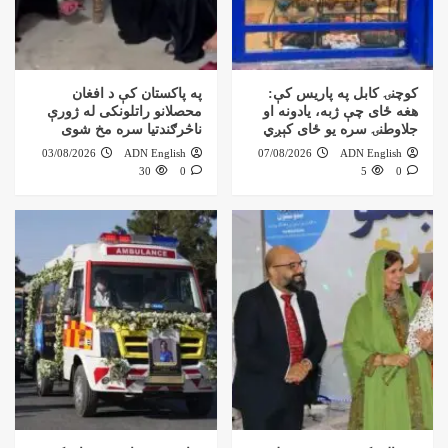
کوچنۍ کابل په پاریس کې:
په پاکستان کې د افغان
هغه ځای چې ژبه، یادونه او
محصلانو راتلونکی له ژورې
جلاوطنۍ سره یو ځای کېږي
ناڅرګندتیا سره مخ شوی
03/08/2026
ADN English
07/08/2026
ADN English
30
0
5
0