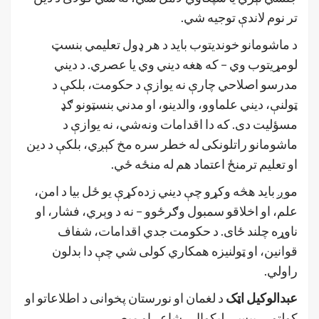
تر نوم لاندې توجیه شي.
د ماشومانو خوندیتوب باید د هر ډول تعلیمي بنسټ
لومړیتوب وي – که هغه دیني وي یا عصري. د دیني
مدرسو اصلاحي چارې نه یوازې د حکومت، بلکې د
ټولنې، دیني علماوو، والدینو، او مدني بنسټونو ګډ
مسؤلیت دی. که دا اقدامات ونه‌شي، نه یوازې د
ماشومانو راتلونکی له خطر سره مخ کېږي، بلکې د دین
او تعلیم ترمنځ اعتماد هم له منځه ځي.
موږ باید هڅه وکړو چې دیني زده‌کړې یو ځل بیا د امن،
علم، او اخلاقو سمبول وګرځوو – نه د وېري، فشار، او
ناوړه چلند ځای. د حکومت جدي اقدامات، شفاف
قوانین، او ټولنیزه همکاري کولی شي چې دا بدلون
راولي.
عبدالوکیل اټک
د لغمان او نورستان پخوانی د اطلاعاتو او
کولتور رییس ، لیکوال ، شاعر او مبصر.