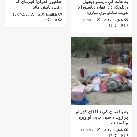
په هالند کې د پښتو ډیجیټل
شاهپور ځدران؛ قهرمان که
راتلونکی: د افغان دیاسپورا د
رفت، یادش ماند
هویت ساتلو نوې مبارزه
12/07/2026
ADN English
52
0
18/07/2026
ADN English
41
0
په پاکستان کې د افغان کډوالو
پر ژوند د شپې چاپې او وېره
واکمنه ده
11/07/2026
ADN English
47
0