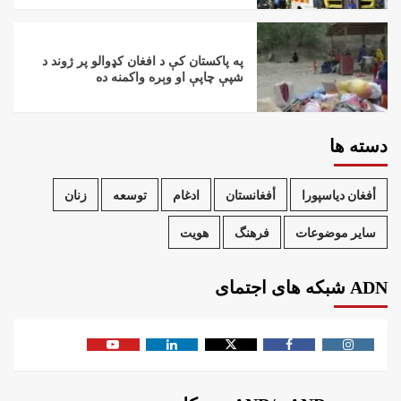
په پاکستان کې د افغان کډوالو پر ژوند د
شپې چاپې او وېره واکمنه ده
دسته ها
أفغان دیاسپورا
أفغانستان
ادغام
توسعه
زنان
سایر موضوعات
فرهنگ
هویت
ADN شبکه های اجتمای