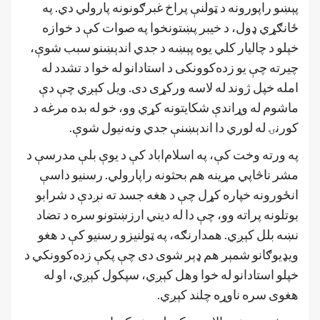
پېښو راپورونه د ټولنې پراخ غبرګونونه پارولي دي. په
ځانګړي ډول، د خیبر پښتونخوا په صوات کې د خوازه
خېلو د چاليار کلي یوه پېښه د جدي اندېښنو سبب شوې،
چیرته چې یو زده‌کوونکی د استادانو له خوا د تشدد له
امله خپل ژوند له لاسه ورکړی دی. ویل کېږي چې دې
ماشوم له وړاندې شکایتونه کړي وو، خو له بده مرغه د
کورنۍ له لوري دا اندېښنې جدي ونه‌نیول شوې.
په ورته وخت کې، په اسلام‌اباد کې د یوې بلې مدرسې د
مشر ناڅاپي مړینه هم بحثونه راپارولي. رسنیو داسې
انځورونه خپاره کړل چې د هغه جسد ته نږدې د شرابو
بوتلونه پراته وو، چې دا له دیني ارزښتونو سره د تضاد
نښه بلل کېږي. همدارنګه، په ټولنیزو رسنیو کې د هغو
ویډیوګانو شمېر هم ډېر شوی دی چې پکې زده‌کوونکي د
خپلو استادانو له خوا وهل کېږي، سپکول کېږي، او له
هغوی سره ناوړه چلند کېږي.