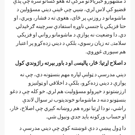
د مشهورو خبریالانو مرکې له هغو کسانو سره چې پدې
قضیو کې لاس لري، ښيي چې ځینې دیني مسؤولین د
ماشومانو د روزنې پر ځای، هغوی ته د فشار، وېري، او
حتا فزیکي یا جنسي ناوړه استفادې سرچینه ګرځېدلي
دي. دا وضعیت نه یوازې د ماشومانو رواني او فزیکي
سلامتۍ ته زیان رسوي، بلکې د دیني زده‌کړو پر اعتبار
هم سیوری غوړوي.
د اصلاح اړتیا: څار، پالیسۍ او د باور بېرته راژوند
ي
کول
دیني مدرسې د ټولنې لپاره مهم بنسټونه دي، چې نه
یوازې د دیني زده‌کړو، بلکې د اخلاقي او ټولنیزو
ارزښتونو د خپرولو مسؤولیت هم لري. خو کله چې د دغو
بنسټونو دننه د ماشومانو خوندیتوب تر سوال لاندې
راشي، نو دا اړتیا نوره هم روښانه کېږي چې اصلاح، څار،
او حساب ورکونه باید جدي ونیول شي.
دا ډول پېښې د دې غوښتنه کوي چې دیني مدرسې د