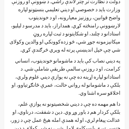
دولت د نظارت تر چتر لاندې راشي. د ښوونې او روزنې
وزارت باید د خصوصي او دیني تعلیمي بنسټونو لپاره
واضح قوانین، روزنیز معیارونه، او د خوندیتوب
لارښوونې رامنځته کړي. همداراز، باید د مدرسو د لیلیو،
استادانو د چلند، او شکایتونو د ثبت لپاره روڼ
میکانیزمونه جوړ شي، څو زده‌کوونکي او والدین وکولای
شي چې خپل اندېښنې پرته له وېري څرګندې کړي.
په دیني نصاب کې باید د ماشومانو خوندیتوب، انساني
کرامت، او د روزنې سالمې طریقې شاملې شي. د
استادانو لپاره اړینه ده چې نه یوازې دیني علوم ولري،
بلکې د ماشومانو له رواني حالت، عمرې ځانګړتیاوو، او
اخلاقو سره اشنا وي.
دا هم مهمه ده چې د دیني شخصیتونو نه یوازې علم،
بلکې کردار هم د باور وړ وي. دین د شفقت، درناوي، او
عدالت پیغام لري، او له همدې امله هېڅ عمل چې د زور،
جنسي تېري یا سپکاوي لامل شي، نه شي کولای د دین