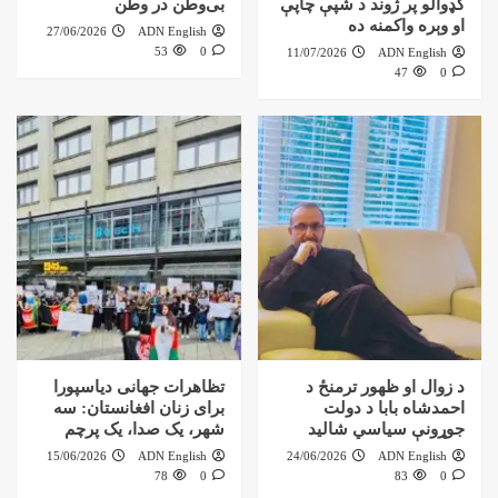
کډوالو پر ژوند د شپې چاپې
بی‌وطن در وطن
او وېره واکمنه ده
27/06/2026
ADN English
53
0
11/07/2026
ADN English
47
0
د زوال او ظهور ترمنځ د
تظاهرات جهانی دیاسپورا
احمدشاه بابا د دولت
برای زنان افغانستان: سه
جوړونې سیاسي شالید
شهر، یک صدا، یک پرچم
15/06/2026
ADN English
24/06/2026
ADN English
78
0
83
0