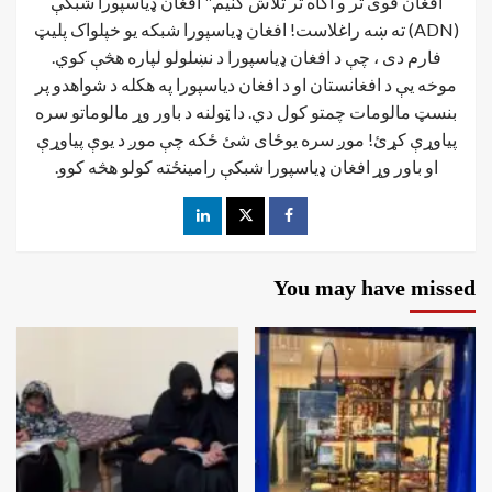
افغان قوی تر و آگاه تر تلاش کنیم." افغان ډیاسپورا شبکې
(ADN) ته ښه راغلاست! افغان ډياسپورا شبکه یو خپلواک پلیټ
فارم دی ، چې د افغان ډیاسپورا د نښلولو لپاره هڅې کوي.
موخه يې د افغانستان او د افغان دیاسپورا په هکله د شواهدو پر
بنسټ مالومات چمتو کول دي. دا ټولنه د باور وړ مالوماتو سره
پیاوړې کړئ! موږ سره یوځای شئ ځکه چې موږ د یوې پیاوړې
او باور وړ افغان ډیاسپورا شبکې رامینځته کولو هڅه کوو.
You may have missed