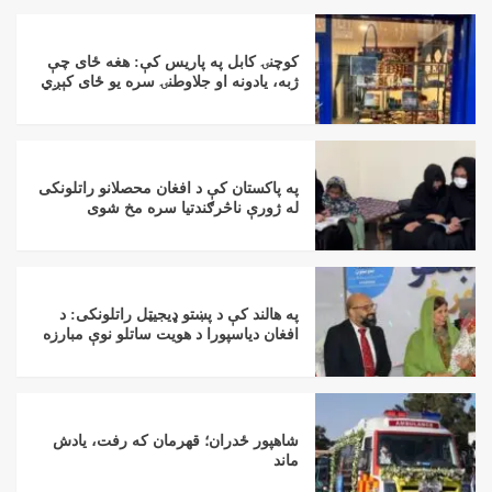
کوچنۍ کابل په پاریس کې: هغه ځای چې
ژبه، یادونه او جلاوطنۍ سره یو ځای کېږي
په پاکستان کې د افغان محصلانو راتلونکی
له ژورې ناڅرګندتیا سره مخ شوی
په هالند کې د پښتو ډیجیټل راتلونکی: د
افغان دیاسپورا د هویت ساتلو نوې مبارزه
شاهپور ځدران؛ قهرمان که رفت، یادش
ماند