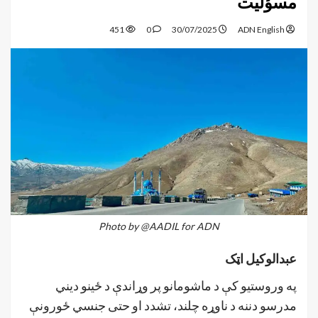
مسؤلیت
451
0
30/07/2025
ADN English
Photo by @AADIL for ADN
عبدالوکیل اټک
په وروستیو کې د ماشومانو پر وړاندې د ځینو دیني
مدرسو دننه د ناوړه چلند، تشدد او حتی جنسي ځورونې