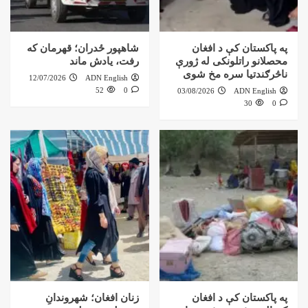
په پاکستان کې د افغان
شاهپور ځدران؛ قهرمان که
محصلانو راتلونکی له ژورې
رفت، یادش ماند
ناڅرګندتیا سره مخ شوی
12/07/2026
ADN English
52
0
03/08/2026
ADN English
30
0
په پاکستان کې د افغان
زنان افغان؛ شهروندانِ