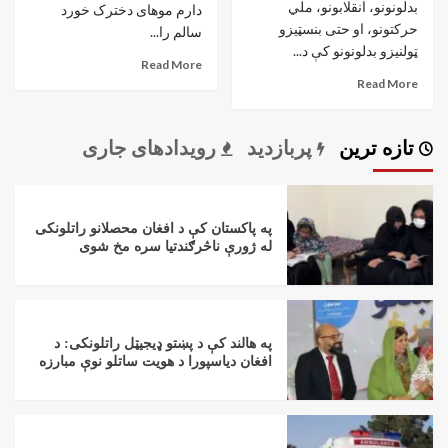
بدلونونو، انقلابونو، ملي
دارم موهای دخترک خورد
حرکتونو، او حتی بنسټیزو
سالم را...
ټولنیزو بدلونونو کې د...
Read More
Read More
تازه ترین
پربازدید
رویدادهای جاری
په پاکستان کې د افغان محصلانو راتلونکی
له ژورې ناڅرګندتیا سره مخ شوی
په هالند کې د پښتو ډیجیټل راتلونکی: د
افغان دیاسپورا د هویت ساتلو نوې مبارزه