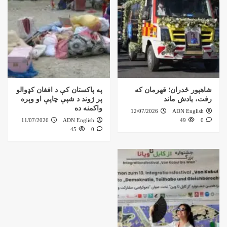
شاهپور ځدران؛ قهرمان که
په پاکستان کې د افغان کډوالو
رفت، یادش ماند
پر ژوند د شپې چاپې او وېره
واکمنه ده
12/07/2026
ADN English
11/07/2026
ADN English
49
0
45
0