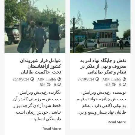
نقش و جایگاه نهاد امر به
عوامل فرار شهروندان
معروف و نهی از منکر در
کشور ازافغانستان
نظام و تفکر طالبانی
تحت حاکمیت طالبان
23/10/2024
ADN English
27/10/2024
ADN English
504
0
413
0
نویسنده : ع.ن.ش ویرایش:
نگارنده: ع.ن.ش ویرایش:
ت.ت.ش چنانچه خواننده فهیم
ت.ت.ش سرزمینی که در آن
به نیکی اگاهی دارد ، نظام
قحط شود آزادی گرچه دیوار
طالبان نهاد بسیار وسیع و پر...
نباشد ، خودش زندان است
دلبستگی انسانها...
Read More
Read More