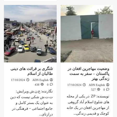
وضعیت مهاجرین افغان در
تلنگری بر قرائت های دینی
پاکستان – سفر به سمت
طالبان از اسلام
زندگی بهتر
17/10/2024
ADN English
438
0
17/10/2024
ADN English
527
0
نگارنده: ع.ن.ش ویرایش:
نویسنده: ZP در یکی از محله
ت.ت.ش شکی نیست که دین
های شلوغ اسلام آباد گروهی
به عنوان یک بستر کامل و
از مهاجرین افغان در یک خانه
جامع اجتماعی – فرهنگی در
کوچک و قدیمی زندگی...
درازنای...