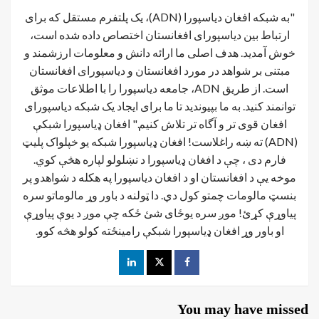
"به شبکه افغان دیاسپورا (ADN)، یک پلتفرم مستقل که برای
ارتباط بین دیاسپورای افغانستان اختصاص داده شده است،
خوش آمدید. هدف اصلی ما ارائه دانش و معلومات ارزشمند و
مبتنی بر شواهد در مورد افغانستان و دیاسپورای افغانستان
است. از طریق ADN، جامعه دیاسپورا را با اطلاعات موثق
توانمند کنید. به ما بپیوندید تا ما برای ایجاد یک شبکه دیاسپورای
افغان قوی تر و آگاه تر تلاش کنیم." افغان ډیاسپورا شبکې
(ADN) ته ښه راغلاست! افغان ډياسپورا شبکه یو خپلواک پلیټ
فارم دی ، چې د افغان ډیاسپورا د نښلولو لپاره هڅې کوي.
موخه يې د افغانستان او د افغان دیاسپورا په هکله د شواهدو پر
بنسټ مالومات چمتو کول دي. دا ټولنه د باور وړ مالوماتو سره
پیاوړې کړئ! موږ سره یوځای شئ ځکه چې موږ د یوې پیاوړې
او باور وړ افغان ډیاسپورا شبکې رامینځته کولو هڅه کوو.
You may have missed