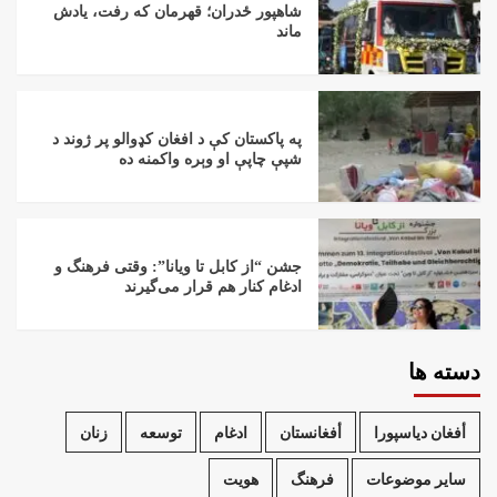
شاهپور ځدران؛ قهرمان که رفت، یادش
ماند
په پاکستان کې د افغان کډوالو پر ژوند د
شپې چاپې او وېره واکمنه ده
جشن “از کابل تا ویانا”: وقتی فرهنگ و
ادغام کنار هم قرار می‌گیرند
دسته ها
أفغان دیاسپورا
أفغانستان
ادغام
توسعه
زنان
سایر موضوعات
فرهنگ
هویت