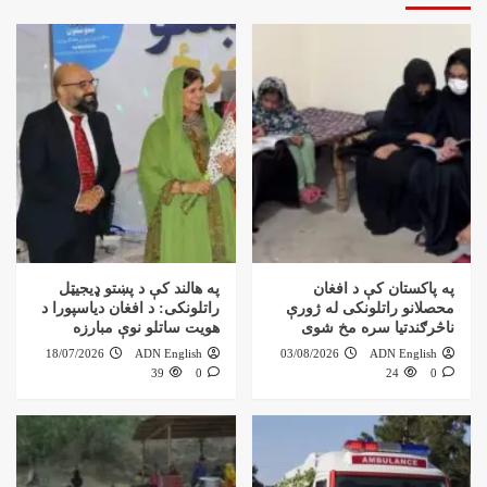
په پاکستان کې د افغان
په هالند کې د پښتو ډیجیټل
محصلانو راتلونکی له ژورې
راتلونکی: د افغان دیاسپورا د
ناڅرګندتیا سره مخ شوی
هویت ساتلو نوې مبارزه
18/07/2026
ADN English
03/08/2026
ADN English
39
0
24
0