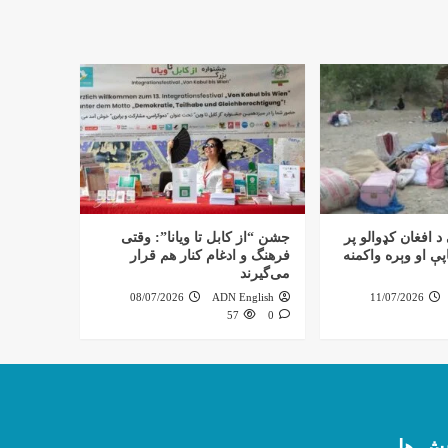
د افغان کډوالو پر
جشن “از کابل تا ویانا”: وقتی
ې او وېره واکمنه
فرهنگ و ادغام کنار هم قرار
می‌گیرند
08/07/2026
ADN English
11/07/2026
57
0
ش ها