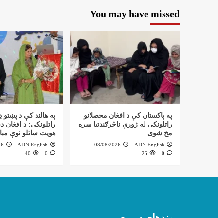
You may have missed
په پاکستان کې د افغان محصلانو
په هالند کې د پښتو ډ
راتلونکی له ژورې ناڅرګندتیا سره
راتلونکی: د افغان دی
مخ شوی
هویت ساتلو نوې مبا
26
ADN English
03/08/2026
ADN English
40
0
26
0
پیوندهای سریع