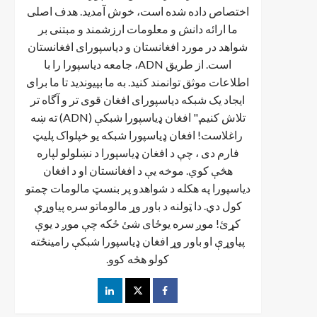
اختصاص داده شده است، خوش آمدید. هدف اصلی
ما ارائه دانش و معلومات ارزشمند و مبتنی بر
شواهد در مورد افغانستان و دیاسپورای افغانستان
است. از طریق ADN، جامعه دیاسپورا را با
اطلاعات موثق توانمند کنید. به ما بپیوندید تا ما برای
ایجاد یک شبکه دیاسپورای افغان قوی تر و آگاه تر
تلاش کنیم." افغان ډیاسپورا شبکې (ADN) ته ښه
راغلاست! افغان ډياسپورا شبکه یو خپلواک پلیټ
فارم دی ، چې د افغان ډیاسپورا د نښلولو لپاره
هڅې کوي. موخه يې د افغانستان او د افغان
دیاسپورا په هکله د شواهدو پر بنسټ مالومات چمتو
کول دي. دا ټولنه د باور وړ مالوماتو سره پیاوړې
کړئ! موږ سره یوځای شئ ځکه چې موږ د یوې
پیاوړې او باور وړ افغان ډیاسپورا شبکې رامینځته
کولو هڅه کوو.