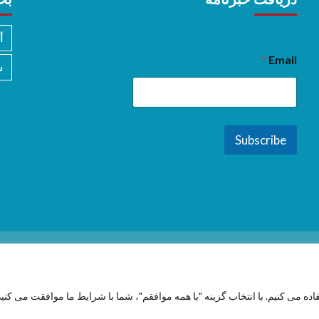
أ
*
Email
س
Subscribe
فاده می کنیم. با انتخاب گزینه "با همه موافقم"، شما با شرایط ما موافقت می کنید
Copyright © 2026 All rights reserved.
|
CoverNews
by AF themes