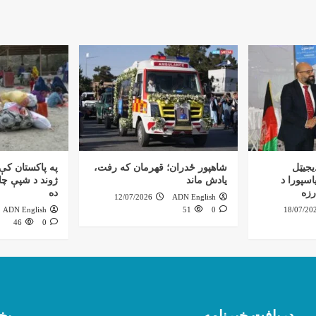
یجیټل
شاهپور ځدران؛ قهرمان که رفت،
په پاکستان کې 
اسپورا د
یادش ماند
ژوند د شپې چاپ
رزه
ده
12/07/2026
ADN English
ADN English
51
0
18/07/20
46
0
دریافت خبرنامه
بخ