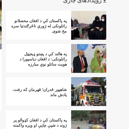
رویدادهای جاری
په پاکستان کې د افغان محصلانو
راتلونکی له ژورې ناڅرګندتیا سره
مخ شوی
په هالند کې د پښتو ډیجیټل
راتلونکی: د افغان دیاسپورا د
هویت ساتلو نوې مبارزه
شاهپور ځدران؛ قهرمان که رفت،
یادش ماند
په پاکستان کې د افغان کډوالو پر
ژوند د شپې چاپې او وېره واکمنه