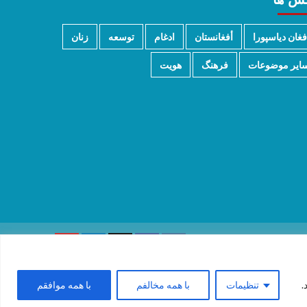
فغان دیاسپورا
أفغانستان
ادغام
توسعه
زنان
ایر موضوعات
فرهنگ
هویت
.
تنظیمات
با همه مخالفم
با همه موافقم