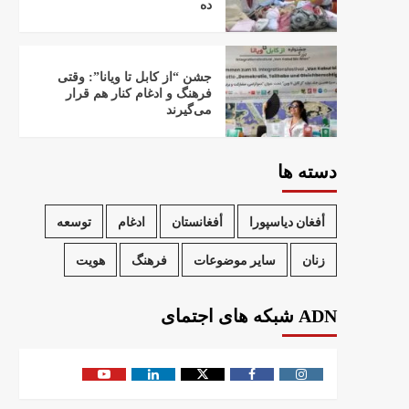
ده
جشن “از کابل تا ویانا”: وقتی
فرهنگ و ادغام کنار هم قرار
می‌گیرند
دسته ها
أفغان دیاسپورا
أفغانستان
ادغام
توسعه
زنان
سایر موضوعات
فرهنگ
هویت
ADN شبکه های اجتمای