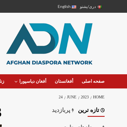
دری/پشتو
English
صفحه اصلی
أفغانستان
أفغان دیاسپورا
زن
24
JUNE
2023
HOME
3
تازه ترین
پربازدید