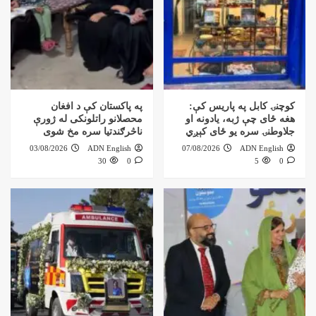
کوچنۍ کابل په پاریس کې:
په پاکستان کې د افغان
هغه ځای چې ژبه، یادونه او
محصلانو راتلونکی له ژورې
جلاوطنۍ سره یو ځای کېږي
ناڅرګندتیا سره مخ شوی
03/08/2026
ADN English
07/08/2026
ADN English
30
0
5
0