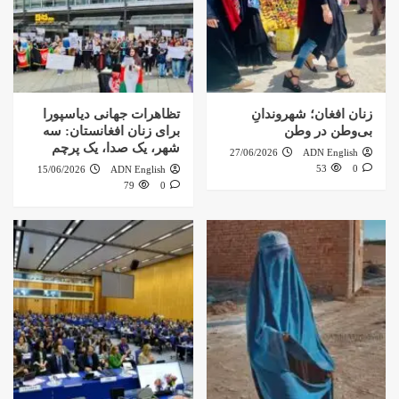
زنان افغان؛ شهروندانِ
تظاهرات جهانی دیاسپورا
بی‌وطن در وطن
برای زنان افغانستان: سه
شهر، یک صدا، یک پرچم
27/06/2026
ADN English
53
0
15/06/2026
ADN English
79
0