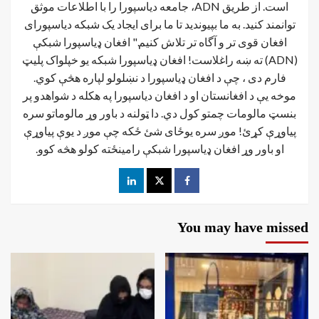
است. از طریق ADN، جامعه دیاسپورا را با اطلاعات موثق
توانمند کنید. به ما بپیوندید تا ما برای ایجاد یک شبکه دیاسپورای
افغان قوی تر و آگاه تر تلاش کنیم." افغان ډیاسپورا شبکې
(ADN) ته ښه راغلاست! افغان ډياسپورا شبکه یو خپلواک پلیټ
فارم دی ، چې د افغان ډیاسپورا د نښلولو لپاره هڅې کوي.
موخه يې د افغانستان او د افغان دیاسپورا په هکله د شواهدو پر
بنسټ مالومات چمتو کول دي. دا ټولنه د باور وړ مالوماتو سره
پیاوړې کړئ! موږ سره یوځای شئ ځکه چې موږ د یوې پیاوړې
او باور وړ افغان ډیاسپورا شبکې رامینځته کولو هڅه کوو.
You may have missed