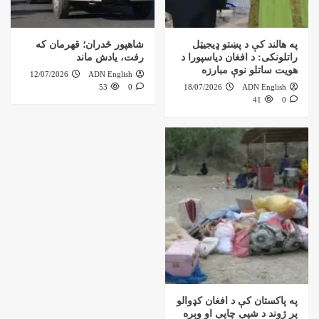
په هالند کې د پښتو ډیجیټل
شاهپور ځدران؛ قهرمان که
راتلونکی: د افغان دیاسپورا د
رفت، یادش ماند
هویت ساتلو نوې مبارزه
12/07/2026
ADN English
53
0
18/07/2026
ADN English
41
0
په پاکستان کې د افغان کډوالو
پر ژوند د شپې چاپې او وېره