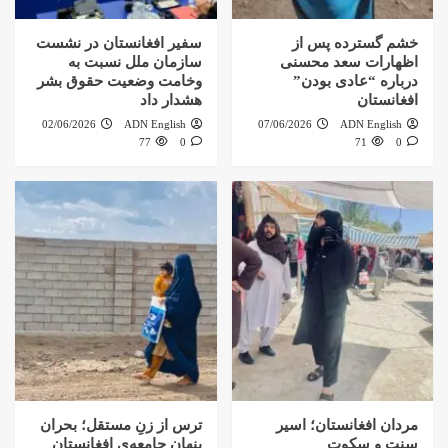
خشم گسترده پس از
سفیر افغانستان در نشست
اظهارات سعد محسنی
سازمان ملل نسبت به
درباره “عادی بودن”
وخامت وضعیت حقوق بشر
افغانستان
هشدار داد
02/06/2026
ADN English
07/06/2026
ADN English
77
0
71
0
مردان افغانستان؛ اسیر
ترس از زنِ مستقل؛ بحران
سنت و سکوت
پنهان جامعه‌ی افغانستان