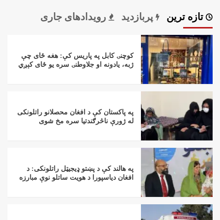
تازه ترین
پربازدید
رویدادهای جاری
کوچنۍ کابل په پاریس کې: هغه ځای چې
ژبه، یادونه او جلاوطنۍ سره یو ځای کېږي
په پاکستان کې د افغان محصلانو راتلونکی
له ژورې ناڅرګندتیا سره مخ شوی
په هالند کې د پښتو ډیجیټل راتلونکی: د
افغان دیاسپورا د هویت ساتلو نوې مبارزه