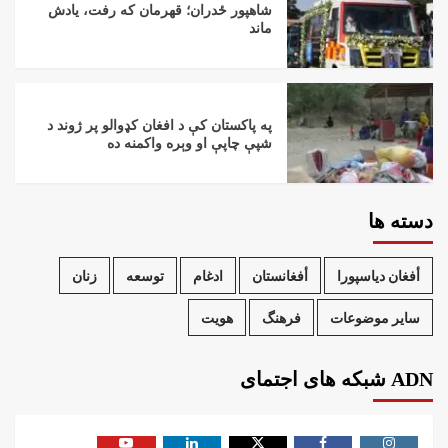
شاهپور ځدران؛ قهرمان که رفت، یادش
ماند
په پاکستان کې د افغان کډوالو پر ژوند د
شپې چاپې او وېره واکمنه ده
دسته ها
أفغان دیاسپورا
أفغانستان
ادغام
توسعه
زنان
سایر موضوعات
فرهنگ
هویت
ADN شبکه های اجتمای