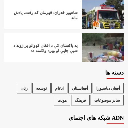
شاهپور ځدران؛ قهرمان که رفت، یادش
ماند
په پاکستان کې د افغان کډوالو پر ژوند د
شپې چاپې او وېره واکمنه ده
دسته ها
أفغان دیاسپورا
أفغانستان
ادغام
توسعه
زنان
سایر موضوعات
فرهنگ
هویت
ADN شبکه های اجتمای