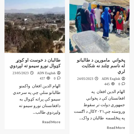
پخواني مامورين د طالبانو
طالبان د خوست او کونړ
له ناسم چلند نه شکايت
کډوال نورو سيمو ته لېږدوي
لري
23/05/2023
ADN English
437
0
24/05/2023
ADN English
445
0
الهام الدين افغان واکمنو
الهام الدين افغان په
طالبانو منلې چې په سرحدي
افغانستان کې د پخواني
سيمو کې پراته کډوال به
جمهوري دولت تر سقوط
دافغانستان نورو سيمو ته
وروسته چې۲۰۲۱کال د اګست
ولېږدوي طالب...
په پنځلسمه طالبان د واک...
Read More
Read More