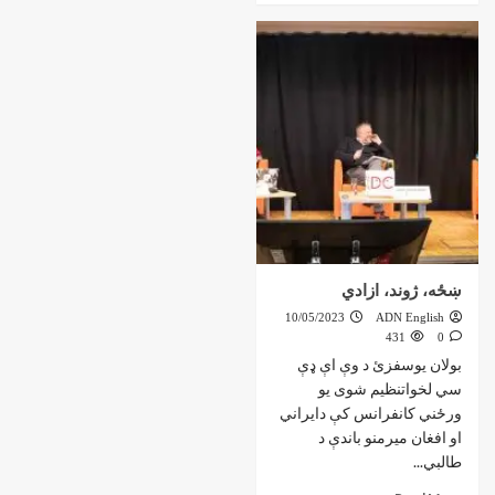
ښځه، ژوند، ازادي
10/05/2023
ADN English
431
0
بولان یوسفزئ د وې اې ډې
سي لخواتنظیم شوی یو
ورځني کانفرانس کې دایراني
او افغان میرمنو باندې د
طالبي...