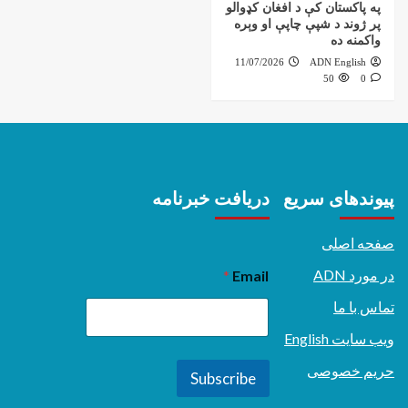
په پاکستان کې د افغان کډوالو
پر ژوند د شپې چاپې او وېره
واکمنه ده
11/07/2026
ADN English
50
0
پیوندهای سریع
دریافت خبرنامه
صفحه اصلی
در مورد ADN
*
Email
تماس با ما
ویب سایت English
حریم خصوصی
Subscribe