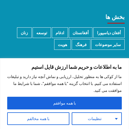
بخش ها
أفغان دیاسپورا
أفغانستان
ادغام
توسعه
زنان
سایر موضوعات
فرهنگ
هویت
ما به اطلاعات و حریم شما ارزش قایل استیم
ما از کوکی ها به منظور تحلیل، ارزیابی و نماش آنچه نیاز دارید و تبلیغات
دری/پشتو
English
استفاده می کنیم. با انتخاب گزینه "با همه موافقم"، شما با شرایط ما
موافقت می کنید.
با همه موافقم
Copyright © 2026 All rights reserved.
|
CoverNews
by AF
تنظیمات
با همه مخالفم
themes.