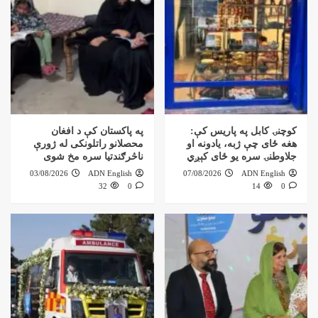
کوچنۍ کابل په پاریس کې:
په پاکستان کې د افغان
هغه ځای چې ژبه، یادونه او
محصلانو راتلونکی له ژورې
جلاوطنۍ سره یو ځای کېږي
ناڅرګندتیا سره مخ شوی
03/08/2026
ADN English
07/08/2026
ADN English
32
0
14
0