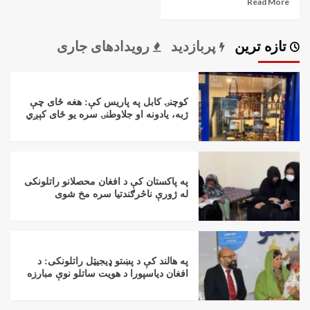
Read More
تازه ترین
پربازدید
رویدادهای جاری
کوچنۍ کابل په پاریس کې: هغه ځای چې
ژبه، یادونه او جلاوطنۍ سره یو ځای کېږي
په پاکستان کې د افغان محصلانو راتلونکی
له ژورې ناڅرګندتیا سره مخ شوی
په هالند کې د پښتو ډیجیټل راتلونکی: د
افغان دیاسپورا د هویت ساتلو نوې مبارزه