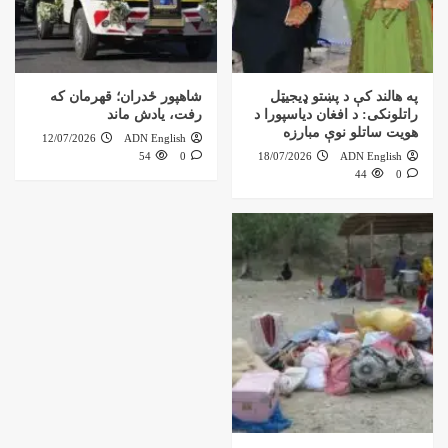
په هالند کې د پښتو ډیجیټل
شاهپور ځدران؛ قهرمان که
راتلونکی: د افغان دیاسپورا د
رفت، یادش ماند
هویت ساتلو نوې مبارزه
12/07/2026
ADN English
54
0
18/07/2026
ADN English
44
0