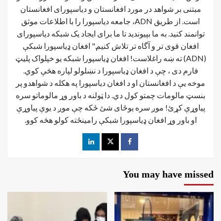
مبتنی بر شواهد در مورد افغانستان و دیاسپورای افغانستان
است. از طریق ADN، جامعه دیاسپورا را با اطلاعات موثق
توانمند کنید. به ما بپیوندید تا ما برای ایجاد یک شبکه دیاسپورای
افغان قوی تر و آگاه تر تلاش کنیم." افغان ډیاسپورا شبکې
(ADN) ته ښه راغلاست! افغان ډياسپورا شبکه یو خپلواک پلیټ
فارم دی ، چې د افغان ډیاسپورا د نښلولو لپاره هڅې کوي.
موخه يې د افغانستان او د افغان دیاسپورا په هکله د شواهدو پر
بنسټ مالومات چمتو کول دي. دا ټولنه د باور وړ مالوماتو سره
پیاوړې کړئ! موږ سره یوځای شئ ځکه چې موږ د یوې پیاوړې
او باور وړ افغان ډیاسپورا شبکې رامینځته کولو هڅه کوو.
You may have missed