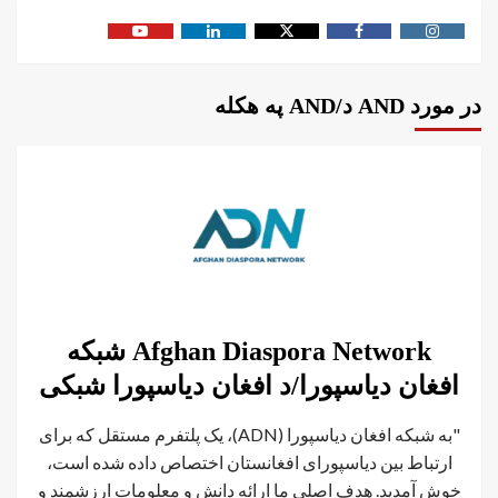
در مورد AND د/AND په هکله
Afghan Diaspora Network شبکه
افغان دیاسپورا/د افغان دیاسپورا شبکی
"به شبکه افغان دیاسپورا (ADN)، یک پلتفرم مستقل که برای
ارتباط بین دیاسپورای افغانستان اختصاص داده شده است،
خوش آمدید. هدف اصلی ما ارائه دانش و معلومات ارزشمند و