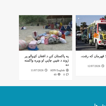
 قهرمان که رفت،
په پاکستان کې د افغان کډوالو پر
ژوند د شپې چاپې او وېره واکمنه
ده
12/07/2026
11/07/2026
ADN English
49
0
ش ها