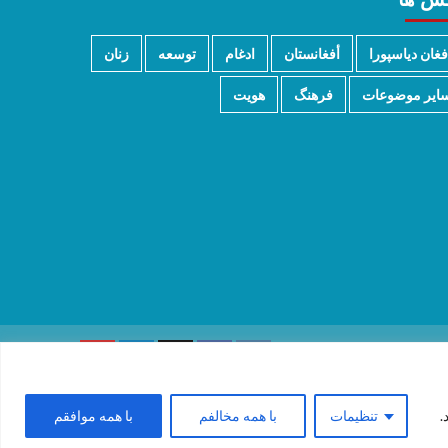
فغان دیاسپورا
أفغانستان
ادغام
توسعه
زنان
ایر موضوعات
فرهنگ
هویت
.
تنظیمات
با همه مخالفم
با همه موافقم