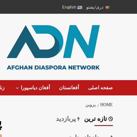
دری/پشتو
English
صفحه اصلی
أفغانستان
أفغان دیاسپورا
زن
HOME
پروین
پ
تازه ترین
پربازدید