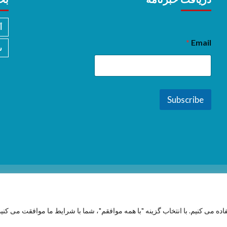
أ
*
Email
س
Subscribe
فاده می کنیم. با انتخاب گزینه "با همه موافقم"، شما با شرایط ما موافقت می کنید
Copyright © 2026 All rights reserved.
|
CoverNews
by AF themes