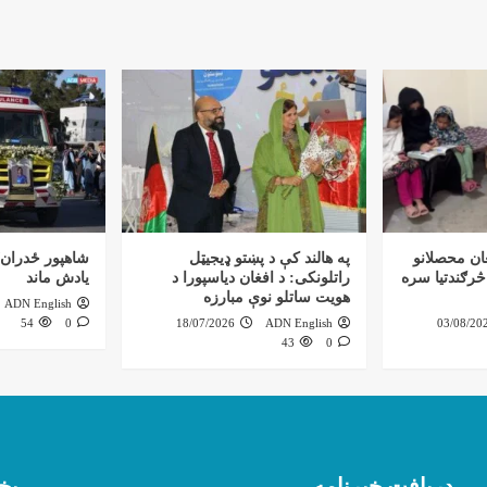
ان محصلانو
په هالند کې د پښتو ډیجیټل
شاهپور ځدران؛
څرګندتیا سره
راتلونکی: د افغان دیاسپورا د
یادش ماند
هویت ساتلو نوې مبارزه
ADN English
54
0
18/07/2026
ADN English
03/08/20
43
0
دریافت خبرنامه
بخ