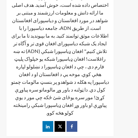
اختصاص داده شده است، خوش آمدید. هدف اصلی
ما ارائه دانش و معلومات ارزشمند و مبتنی بر
شواهد در مورد افغانستان و دیاسپورای افغانستان
است. از طریق ADN، جامعه دیاسپورا را با
اطلاعات موثق توانمند کنید. به ما بپیوندید تا ما برای
ایجاد یک شبکه دیاسپورای افغان قوی تر و آگاه تر
تلاش کنیم." افغان ډیاسپورا شبکې (ADN) ته ښه
راغلاست! افغان ډياسپورا شبکه یو خپلواک پلیټ
فارم دی ، چې د افغان ډیاسپورا د نښلولو لپاره
هڅې کوي. موخه يې د افغانستان او د افغان
دیاسپورا په هکله د شواهدو پر بنسټ مالومات چمتو
کول دي. دا ټولنه د باور وړ مالوماتو سره پیاوړې
کړئ! موږ سره یوځای شئ ځکه چې موږ د یوې
پیاوړې او باور وړ افغان ډیاسپورا شبکې رامینځته
کولو هڅه کوو.