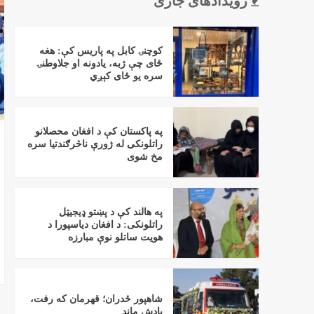
رویدادهای جاری
کوچنۍ کابل په پاریس کې: هغه
ځای چې ژبه، یادونه او جلاوطنۍ
سره یو ځای کېږي
په پاکستان کې د افغان محصلانو
راتلونکی له ژورې ناڅرګندتیا سره
مخ شوی
په هالند کې د پښتو ډیجیټل
راتلونکی: د افغان دیاسپورا د
هویت ساتلو نوې مبارزه
شاهپور ځدران؛ قهرمان که رفت،
یادش ماند