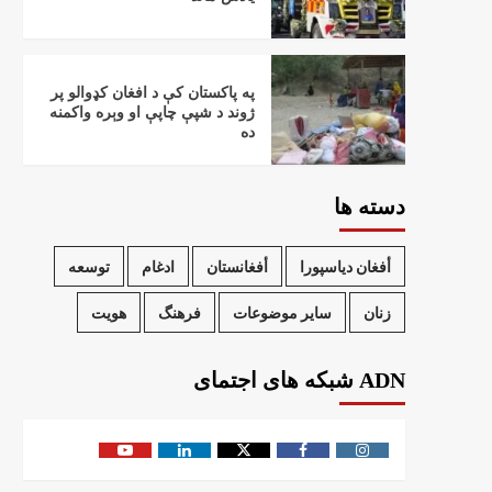
په پاکستان کې د افغان کډوالو پر
ژوند د شپې چاپې او وېره واکمنه
ده
دسته ها
أفغان دیاسپورا
أفغانستان
ادغام
توسعه
زنان
سایر موضوعات
فرهنگ
هویت
ADN شبکه های اجتمای