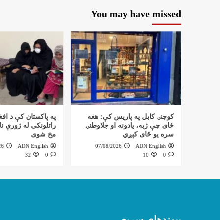
You may have missed
کوچنۍ کابل په پاریس کې: هغه
په پاکستان کې د افغ
ځای چې ژبه، یادونه او جلاوطنۍ
راتلونکی له ژورې نا
سره یو ځای کېږي
مخ شوی
26
ADN English
07/08/2026
ADN English
32
0
10
0
پیوندهای سریع