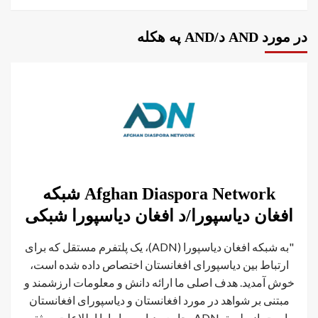
در مورد AND د/AND په هکله
Afghan Diaspora Network شبکه
افغان دیاسپورا/د افغان دیاسپورا شبکی
"به شبکه افغان دیاسپورا (ADN)، یک پلتفرم مستقل که برای
ارتباط بین دیاسپورای افغانستان اختصاص داده شده است،
خوش آمدید. هدف اصلی ما ارائه دانش و معلومات ارزشمند و
مبتنی بر شواهد در مورد افغانستان و دیاسپورای افغانستان
است. از طریق ADN، جامعه دیاسپورا را با اطلاعات موثق