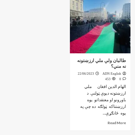
طالبان ولې ملي ارزښتونه
نه مني؟
22/06/2023
ADN English
453
0
الهام الدين افغان ملي
ارزښتونه ديوې ټولنې د
باورونو او معتقداتو يوه
ارزښتناکه ټولګه ده چې په
يوه ځانګړې...
Read More