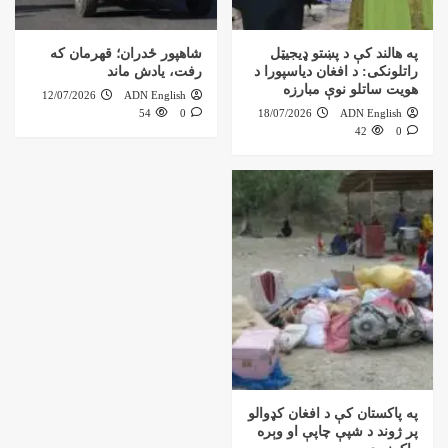
په هالند کې د پښتو ډیجیټل
شاهپور ځدران؛ قهرمان که
راتلونکی: د افغان دیاسپورا د
رفت، یادش ماند
هویت ساتلو نوې مبارزه
12/07/2026
ADN English
54
0
18/07/2026
ADN English
42
0
په پاکستان کې د افغان کډوالو
پر ژوند د شپې چاپې او وېره