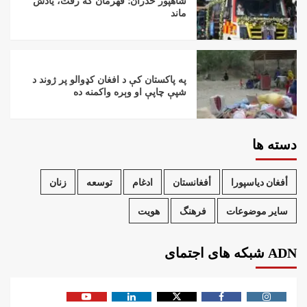
شاهپور ځدران؛ قهرمان که رفت، یادش
ماند
په پاکستان کې د افغان کډوالو پر ژوند د
شپې چاپې او وېره واکمنه ده
دسته ها
أفغان دیاسپورا
أفغانستان
ادغام
توسعه
زنان
سایر موضوعات
فرهنگ
هویت
ADN شبکه های اجتمای