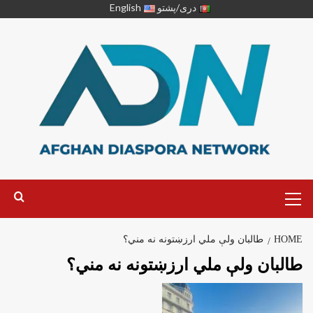
دری/پشتو
English
HOME
طالبان ولې ملي ارزښتونه نه مني؟
طالبان ولې ملي ارزښتونه نه مني؟