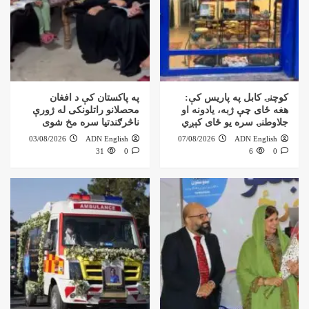
کوچنۍ کابل په پاریس کې:
په پاکستان کې د افغان
هغه ځای چې ژبه، یادونه او
محصلانو راتلونکی له ژورې
جلاوطنۍ سره یو ځای کېږي
ناڅرګندتیا سره مخ شوی
03/08/2026
ADN English
07/08/2026
ADN English
31
0
6
0