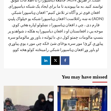
توانمند کنید. به ما بپیوندید تا ما برای ایجاد یک شبکه دیاسپورای
افغان قوی تر و آگاه تر تلاش کنیم." افغان ډیاسپورا شبکې
(ADN) ته ښه راغلاست! افغان ډياسپورا شبکه یو خپلواک پلیټ
فارم دی ، چې د افغان ډیاسپورا د نښلولو لپاره هڅې کوي.
موخه يې د افغانستان او د افغان دیاسپورا په هکله د شواهدو پر
بنسټ مالومات چمتو کول دي. دا ټولنه د باور وړ مالوماتو سره
پیاوړې کړئ! موږ سره یوځای شئ ځکه چې موږ د یوې پیاوړې
او باور وړ افغان ډیاسپورا شبکې رامینځته کولو هڅه کوو.
You may have missed