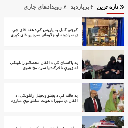
تازه ترین
پربازدید
رویدادهای جاری
کوچنۍ کابل په پاریس کې: هغه ځای چې
ژبه، یادونه او جلاوطنۍ سره یو ځای کېږي
په پاکستان کې د افغان محصلانو راتلونکی
له ژورې ناڅرګندتیا سره مخ شوی
په هالند کې د پښتو ډیجیټل راتلونکی: د
افغان دیاسپورا د هویت ساتلو نوې مبارزه