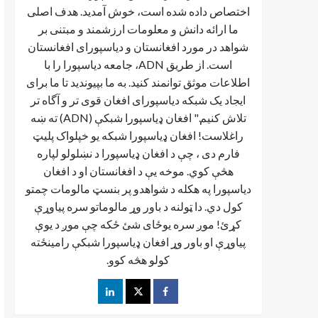
اختصاص داده شده است، خوش آمدید. هدف اصلی
ما ارائه دانش و معلومات ارزشمند و مبتنی بر
شواهد در مورد افغانستان و دیاسپورای افغانستان
است. از طریق ADN، جامعه دیاسپورا را با
اطلاعات موثق توانمند کنید. به ما بپیوندید تا ما برای
ایجاد یک شبکه دیاسپورای افغان قوی تر و آگاه تر
تلاش کنیم." افغان ډیاسپورا شبکې (ADN) ته ښه
راغلاست! افغان ډياسپورا شبکه یو خپلواک پلیټ
فارم دی ، چې د افغان ډیاسپورا د نښلولو لپاره
هڅې کوي. موخه يې د افغانستان او د افغان
دیاسپورا په هکله د شواهدو پر بنسټ مالومات چمتو
کول دي. دا ټولنه د باور وړ مالوماتو سره پیاوړې
کړئ! موږ سره یوځای شئ ځکه چې موږ د یوې
پیاوړې او باور وړ افغان ډیاسپورا شبکې رامینځته
کولو هڅه کوو.