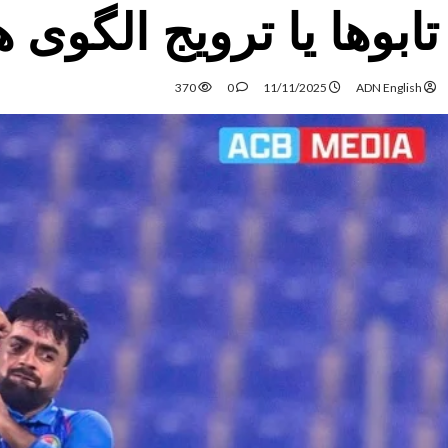
تابوها یا ترویج الگوی
370
0
11/11/2025
ADN English