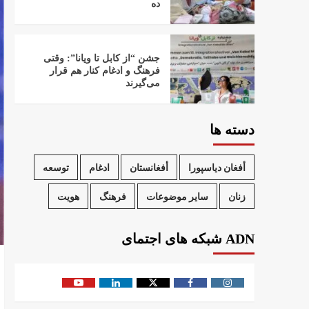
ده
جشن “از کابل تا ویانا”: وقتی
فرهنگ و ادغام کنار هم قرار
می‌گیرند
دسته ها
أفغان دیاسپورا
أفغانستان
ادغام
توسعه
زنان
سایر موضوعات
فرهنگ
هویت
ADN شبکه های اجتمای