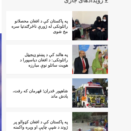
رویدادهای جاری
په پاکستان کې د افغان محصلانو
راتلونکی له ژورې ناڅرګندتیا سره
مخ شوی
په هالند کې د پښتو ډیجیټل
راتلونکی: د افغان دیاسپورا د
هویت ساتلو نوې مبارزه
شاهپور ځدران؛ قهرمان که رفت،
یادش ماند
په پاکستان کې د افغان کډوالو پر
ژوند د شپې چاپې او وېره واکمنه