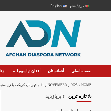
دری/پشتو
English
صفحه اصلی
أفغانستان
أفغان دیاسپورا
زن
HOME
2025
NOVEMBER
11
قهرمان کریکت یا زن ستیز
تازه ترین
پربازدید