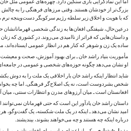
اما این نمادگرایی باری سنگین دارد. چهره‌های عمومی مثل خان ز
بزرگ‌تر از خودشان هستند. وقتی مرزهای فرهنگی را به چالش م
که با هویت و اخلاق زیر سلطه رژیم سرکوبگر دست‌وپنجه نرم می
درعین‌حال، شیفتگی افغان‌ها به زندگی شخصی قهرمانانشان حق
و داستان‌هایی که فراتر از ناامیدی می‌روند. در کشوری که زن
ساده یک زن و شوهر که کنار هم در انظار عمومی ایستاده‌اند، می‌
مأموریت بنیاد راشد خان ـ برای بهبود آموزش، صحت و معیشت ـ
او نشان می‌دهد چگونه حوزه‌های شخصی و عمومی در جامعه‌ای عمی
شاید انتظار اینکه راشد خان بار اخلاقی یک ملت را به دوش بکشد،
شخص بشردوست است، نه یک اصلاح‌گر فرهنگی. اما چه بخواهد چ
افغانستان است ـ میان آرزوهای مدرن و انتظارات سنتی، میان
داستان راشد خان یادآور این است که حتی قهرمانان نمی‌توانند ا
امید نشان می‌دهد ـ اینکه در یک ملت شکسته، یک گفت‌وگو، هرچند 
درباره اینکه چه هستند و چه می‌خواهند بشوند، بیندیشند.
مزمل شینواری
، یکی از اعضای دیاسپورای افغانستان در برلین 