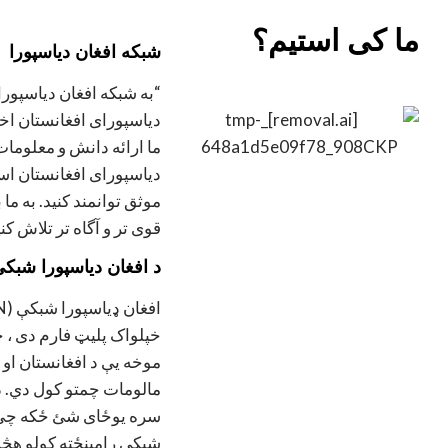
ما کی استیم؟
شبکه افغان دیاسپورا
دیاسپورای افغانستان 
ما ارائه دانش و معلومات
موثق توانمند کنید. به ما 
قوی تر و آگاه تر تلاش کنی
د افغان دیاسپورا شبک
خپلواک پلیټ فارم دی ، چ
موخه يې د افغانستان او 
مالومات چمتو کول دي. دا
سره یوځای شئ ځکه چې موږ
شبکې رامینځته کولو هڅه