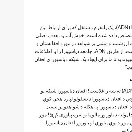
“به شبکه افغان دیاسپورا (ADN)، یک پلتفرم مستقل که برای ارتباط بین
اختصاص داده شده است، خوش آمدید. هدف اصلی
 ارزشمند و مبتنی بر شواهد در مورد افغانستان و
دیاسپورای افغانستان است. از طریق ADN، جامعه دیاسپورا را با اطلاعات
بپیوندید تا ما برای ایجاد یک شبکه دیاسپورای افغان
م.”
ی
افغان ډیاسپورا شبکې (ADN) ته ښه راغلاست! افغان ډياسپورا شبکه یو
ې د افغان ډیاسپورا د نښلولو لپاره هڅې کوي.
د افغان دیاسپورا په هکله د شواهدو پر بنسټ
 ټولنه د باور وړ مالوماتو سره پیاوړې کړئ! موږ
 د یوې پیاوړې او باور وړ افغان ډیاسپورا
 کوو.