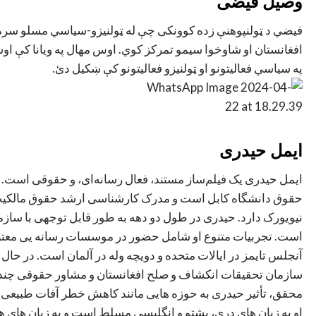
وصیل فیضی
فیضي د ټولنپوهنې زده کوونکی چې له ټولنیزو-سیاسي مسلو سره لی
افغانستان او شاوخوا سیمو تمرکز کوي. اوس مهال په ویانا کې اوسیږ
په سیاسي فعالیتونو او ټولنیزو فعالیتونو کې ښکیل دئ.
ایمل حیدری
ایمل حیدری یک فیلم‌ساز مستند، فعال رسانه‌ای، و حقوقی است. ا
حقوق دانشگاه کابل است و مدرک کارشناسی ارشد حقوق مالکیت و 
نیویورک دارد. حیدری در طول دو دهه به طور قابل توجهی با سازم
است. تجربیات متنوع او شامل حضور در موسسات رسانه یی معتبر
آنجلس تایمز در ایالات متحده و دویچه وله در آلمان است. در حا
سازمان تحقیقات انکشاف و صلح افغانستان و مشاور حقوقی چندین
محقق، تأثیر حیدری به حوزه هایی مانند کاهش خطر آفات طبیعی 
او به زبان های دری، پشتو و انگلیسی مسلط است و به زبان ها