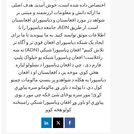
اختصاص داده شده است، خوش آمدید. هدف اصلی
ما ارائه دانش و معلومات ارزشمند و مبتنی بر
شواهد در مورد افغانستان و دیاسپورای افغانستان
است. از طریق ADN، جامعه دیاسپورا را با
اطلاعات موثق توانمند کنید. به ما بپیوندید تا ما برای
ایجاد یک شبکه دیاسپورای افغان قوی تر و آگاه تر
تلاش کنیم." افغان ډیاسپورا شبکې (ADN) ته ښه
راغلاست! افغان ډياسپورا شبکه یو خپلواک پلیټ
فارم دی ، چې د افغان ډیاسپورا د نښلولو لپاره
هڅې کوي. موخه يې د افغانستان او د افغان
دیاسپورا په هکله د شواهدو پر بنسټ مالومات چمتو
کول دي. دا ټولنه د باور وړ مالوماتو سره پیاوړې
کړئ! موږ سره یوځای شئ ځکه چې موږ د یوې
پیاوړې او باور وړ افغان ډیاسپورا شبکې رامینځته
کولو هڅه کوو.