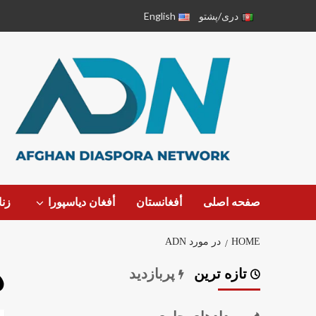
دری/پشتو
English
صفحه اصلی
أفغانستان
أفغان دیاسپورا
زن
HOME
در مورد ADN
د
تازه ترین
پربازدید