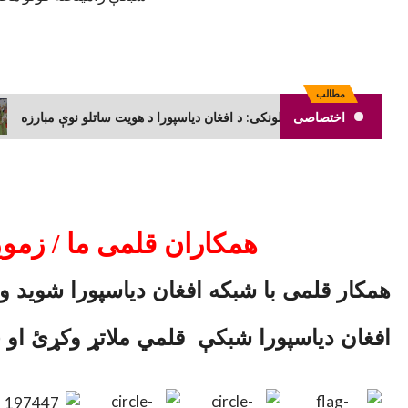
مطالب
اختصاصی
په هالند کې د پښتو ډیجیټل راتلونکی: د افغان دیاسپورا د هویت ساتلو نوې مبا
همکاران قلمی ما / زمو
همکار قلمی با شبکه افغان دیاسپورا شوید و 
افغان دیاسپورا شبکې قلمي ملاتړ وکړئ او