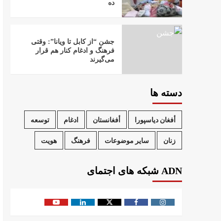
ده
جشن “از کابل تا ویانا”: وقتی
فرهنگ و ادغام کنار هم قرار
می‌گیرند
کمنه ده
شاهپور ځدران؛ قهرمان که رفت، یادش ماند
3
4
دسته ها
أفغان دیاسپورا
أفغانستان
ادغام
توسعه
زنان
سایر موضوعات
فرهنگ
هویت
ADN شبکه های اجتمای