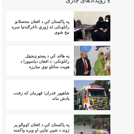
رویدادهای جاری
په پاکستان کې د افغان محصلانو
راتلونکی له ژورې ناڅرګندتیا سره
مخ شوی
په هالند کې د پښتو ډیجیټل
راتلونکی: د افغان دیاسپورا د
هویت ساتلو نوې مبارزه
شاهپور ځدران؛ قهرمان که رفت،
یادش ماند
په پاکستان کې د افغان کډوالو پر
ژوند د شپې چاپې او وېره واکمنه