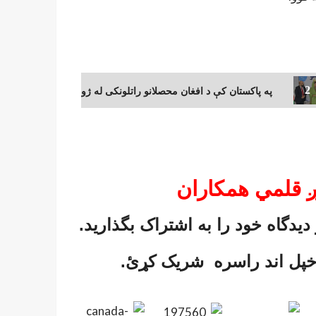
رزه
په پاکستان کې د افغان محصلانو راتلونکی له ژورې ناڅرګند
2
ږ قلمي همکاران
دیدگاه خود را به اشتراک بگذارید.
 خپل اند راسره شریک کړئ.