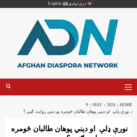
دری/پشتو
English
9
MAY
2024
HOME
نورې ډلې او ديني پوهان طالبان څومره يو ديني روایت ګڼي ؟
نورې ډلې او ديني پوهان طالبان څومره