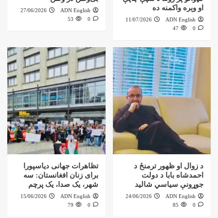
او وېره واکمنه ده
27/06/2026
ADN English
53
0
11/07/2026
ADN English
47
0
د زوال او ظهور ترمنځ د
تظاهرات جهانی دیاسپورا
احمدشاه بابا د دولت
برای زنان افغانستان: سه
جوړونې سیاسي شالید
شهر، یک صدا، یک پرچم
15/06/2026
ADN English
24/06/2026
ADN English
79
0
85
0