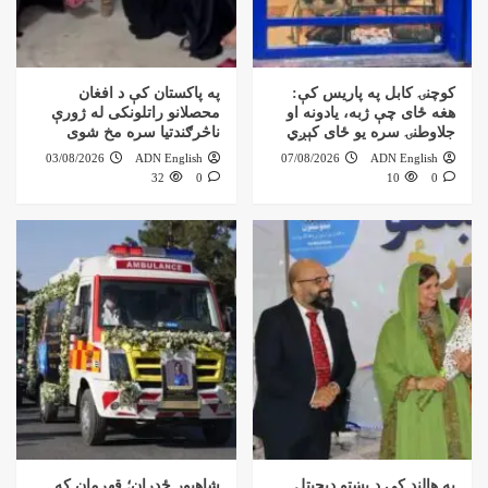
کوچنۍ کابل په پاریس کې:
په پاکستان کې د افغان
هغه ځای چې ژبه، یادونه او
محصلانو راتلونکی له ژورې
جلاوطنۍ سره یو ځای کېږي
ناڅرګندتیا سره مخ شوی
03/08/2026
ADN English
07/08/2026
ADN English
32
0
10
0
په هالند کې د پښتو ډیجیټل
شاهپور ځدران؛ قهرمان که