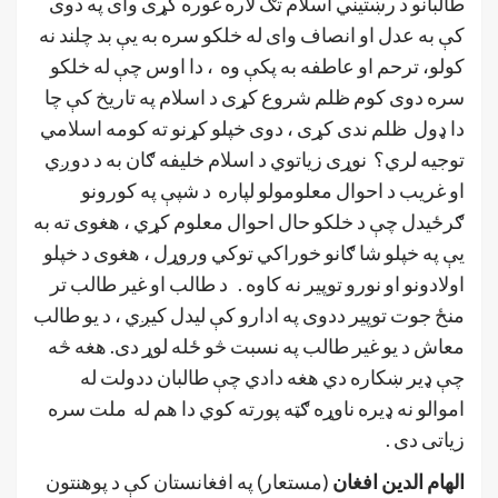
طالبانو د رښتيني اسلام تګ لاره غوره کړی وای په دوی
کې به عدل او انصاف وای له خلکو سره به یې بد چلند نه
کولو، ترحم او عاطفه به پکې وه ، دا اوس چې له خلکو
سره دوی کوم ظلم شروع کړی د اسلام په تاريخ کې چا
دا ډول ظلم ندی کړی ، دوی خپلو کړنو ته کومه اسلامي
توجيه لري؟ نوړی زياتوي د اسلام خليفه ګان به د دوږي
او غريب د احوال معلومولو لپاره د شپې په کورونو
ګرځيدل چې د خلکو حال احوال معلوم کړي ، هغوی ته به
یې په خپلو شا ګانو خوراکي توکي وروړل ، هغوی د خپلو
اولادونو او نورو توپير نه کاوه . د طالب او غير طالب تر
منځ جوت توپير ددوی په ادارو کې ليدل کيږي ، د يو طالب
معاش د يو غير طالب په نسبت څو ځله لوړ دی. هغه څه
چې ډير ښکاره دي هغه دادي چې طالبان ددولت له
اموالو نه ډيره ناوړه ګټه پورته کوي دا هم له ملت سره
زياتی دی .
الهام الدین افغان
(مستعار) په افغانستان کې د پوهنتون