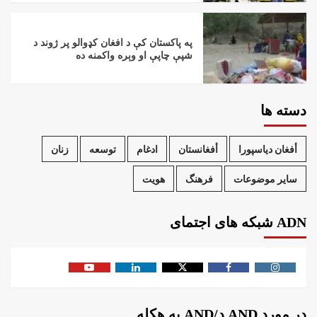
په پاکستان کې د افغان کډوالو پر ژوند د
شپې چاپې او وېره واکمنه ده
دسته ها
أفغان دیاسپورا
أفغانستان
ادغام
توسعه
زنان
سایر موضوعات
فرهنگ
هویت
ADN شبکه های اجتمای
در مورد AND د/AND په هکله