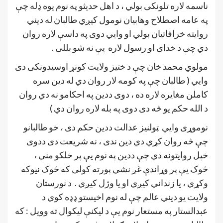
ناسمه لاره تلونکی بولي ، د اهل حديثو په نوم يوه ډله چې
په عامه اصطلاح وهابيان نومول کيږي طالبان له دیني
روايته خرافاتيان بولي او وايي دوی په داسې لاره روان
دي چې د خدای او رسول لاره یې نه شو بللی .
مولوي محمد خان چې د ختيز ولايت کونړ اوسیدونکی دی
وايي ( طالبان چې په کومه لار روان دي له دين سره
کاملن مغايره لاره ده ، دوی ددين په احکامو نه دي روان
د الله حکم يو څه دی دوی په بله لاره روان دي )
نوموړی وايي ټولنيز عدالت ددين حکم دی ، خو طالبانو
چې څه روان کړي دي دين ندی ، نه شريعت دی ددوی
خپل روايتونه دي چې ددین په نوم یې پر خلکو مني ،
څوک یې پر وړاندې غږ نشي پورته کولی که څوک نيوکه
وکړي ، يا زنداني کیږي او يا وژل کيږي . د نورستان
ولايت يو ديني عالم چې له نوم اخیستو ډډه کوي د
عبدالستار په مستعار نوم یې د ليکنې ليکوال ته وويل : که