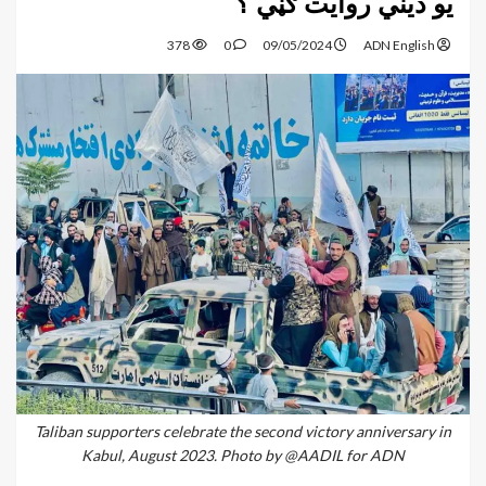
يو ديني روایت ګڼي ؟
378
0
09/05/2024
ADN English
Taliban supporters celebrate the second victory anniversary in
Kabul, August 2023. Photo by @AADIL for ADN