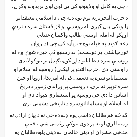
، چې په کابل او ولايتونو کې یې لوی لوی بريدونه وکړل .
د حزب التحریرپه نوم يوه ډله چې د اسلامي معتقداتو
پالونکی بلل کيږي له روسیې او قزاقستان سره د نږدې
اړیکو له امله اوسني طالب واکمنان غندلي .
دغه ګوند په خپله يوه خبرپآڼه کې چې (د روان
ثورمياشتې پر دولسمه) په رسنيو کې خپره شوې وه له
روسیې سره د طالبانو د اړیکو ټینګېدل تر نيوکو لاندې
راوستي دي . حزب التحریر لیکلي( روسیه له اسلام او
مسلمانانو سره په دښمنۍ کې له امریکا، اروپا او چین
سره توپیر نه لري. د روسیې پر وړاندې زموږ د دریځ
اساس دا دی چې روسیه یو استعماري هیواد دی او
له اسلام او مسلمانانو سره د تاریخي دښمني لري .
که څه هم طالبان داسې يوه ډله ده چې نه د بيان ازادۍ ته
ژمنتيا لري او نه پر دوی نيوکې زغملی شي ، ځينې
مذهبي مشران او دیني عالمان له دیني پلوه طالبان په