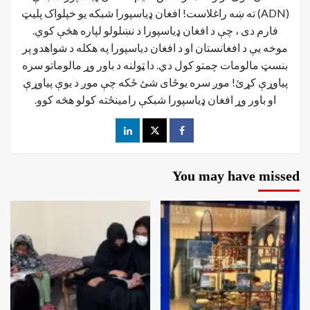
(ADN) ته ښه راغلاست! افغان ډياسپورا شبکه یو خپلواک پلیټ
فارم دی ، چې د افغان ډیاسپورا د نښلولو لپاره هڅې کوي.
موخه يې د افغانستان او د افغان دیاسپورا په هکله د شواهدو پر
بنسټ مالومات چمتو کول دي. دا ټولنه د باور وړ مالوماتو سره
پیاوړې کړئ! موږ سره یوځای شئ ځکه چې موږ د یوې پیاوړې
او باور وړ افغان ډیاسپورا شبکې رامینځته کولو هڅه کوو.
You may have missed