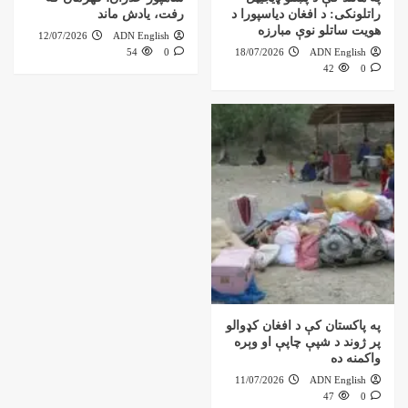
راتلونکی: د افغان دیاسپورا د
رفت، یادش ماند
هویت ساتلو نوې مبارزه
12/07/2026
ADN English
54
0
18/07/2026
ADN English
42
0
په پاکستان کې د افغان کډوالو
پر ژوند د شپې چاپې او وېره
واکمنه ده
11/07/2026
ADN English
47
0