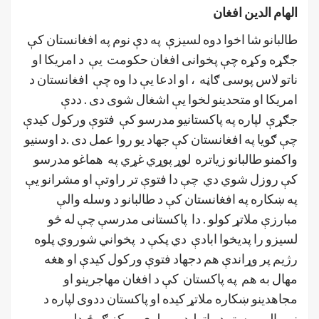
الهام الدين افغان
طالبانو شا اخوا دوه لسیزې په دې نوم په افغانستان کې
جګړه وکړه چې پخوانی افغان حکومت یې د امريکا او
ناتو لاس پوسی ګاڼه ، او ادعا یې دا وه چې افغانستان د
امريکا او متحدينو لخوا یې اشغال شوی دی . ددې
جګړې لپاره په پاکستانيو مدرسو کې فتوې ورکول کيدې
چې ګويا په افغانستان کې جهاد يو روا عمل دی .د اوسنيو
واکمنو طالبانو زياتره لوړ پوړي غړي په هماغو مدرسو
کې روزل شوي دي چې دا فتوې تر راوتې او مشرانو یې
په ښکاره په افغانستان کې د طالبانو د وسله والې
مبارزې ملاتړ کولو . دا پاکستانی مدرسې چې له څو
لسيزو را پديخوا ابادې دي پکې د پخواني شوروي پلوه
رژيم پر وړاندې هم دجهاد فتوې ورکول کيدې او هغه
مهال به هم په پاکستان کې د افغان مهاجرينو او
مجاهدينو ښکاره ملاتړ کيده او پاکستان ددوی لپاره د
نړيوالو مرستو د راټولېدو يو لوی مرکز ګرځيدلی و .