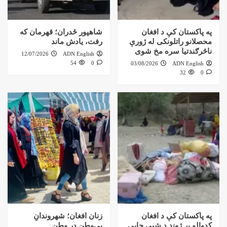
په پاکستان کې د افغان
شاهپور ځدران؛ قهرمان که
محصلانو راتلونکی له ژورې
رفت، یادش ماند
ناڅرګندتیا سره مخ شوی
12/07/2026
ADN English
54
0
03/08/2026
ADN English
32
0
په پاکستان کې د افغان
زنان افغان؛ شهروندانِ
کډوالو پر ژوند د شپې چاپې
بی‌وطن در وطن