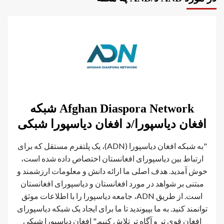
Afghan Diaspora Network شبکه
افغان دیاسپورا/د افغان دیاسپورا شبکی
"به شبکه افغان دیاسپورا (ADN)، یک پلتفرم مستقل که برای
ارتباط بین دیاسپورای افغانستان اختصاص داده شده است،
خوش آمدید. هدف اصلی ما ارائه دانش و معلومات ارزشمند و
مبتنی بر شواهد در مورد افغانستان و دیاسپورای افغانستان
است. از طریق ADN، جامعه دیاسپورا را با اطلاعات موثق
توانمند کنید. به ما بپیوندید تا ما برای ایجاد یک شبکه دیاسپورای
افغان قوی تر و آگاه تر تلاش کنیم." افغان ډیاسپورا شبکې