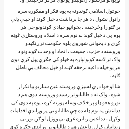
خو ټول اسلامي ګوندونه په يوه فکر او مفکوره سره
راټول نشول ، د هر چا برداشت د خپل ګوند او خپلې ډلې
پر ګټو را وڅرخېده ، پخوانيو جهادي ګوندونو چې هر
يوه یې د خپل ګوند له نوم سره د اسلام وروستاړی غوټه
کړی و د پخواني شوروي پلوه حکومت تر ړنګيدو
وروسته د حزب ، جميعت ، اتحاد او وحدت ګوندونو د
واک تر لاسه کولو لپاره په خپلو کې جګړې پېل کړې دوی
هر يو خپله داعيه برحقه ګڼله او خپل مخالف یې باطل
ګاڼه .
شا او خوا درې لسيزې وروسته عين سناريو بيا تکرار
شوه ، واک ته د طالبانو تر رسيدو وروسته دوی هم د
نورو هغو ډلو پر خلاف وسله پورته کړه ، يوه په دوی کې
دداعش په نوم ډله ده چې طالبانو یې پر وړاندې اقدامات
وکړل ، دداعش زياتره غړي یې ووژل او ګڼ نور یې
زندانيان کړل . داعش هم د طالبانو پر وړاندې جګړه کوي