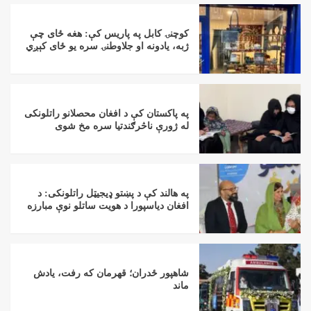
کوچنۍ کابل په پاریس کې: هغه ځای چې
ژبه، یادونه او جلاوطنۍ سره یو ځای کېږي
په پاکستان کې د افغان محصلانو راتلونکی
له ژورې ناڅرګندتیا سره مخ شوی
په هالند کې د پښتو ډیجیټل راتلونکی: د
افغان دیاسپورا د هویت ساتلو نوې مبارزه
شاهپور ځدران؛ قهرمان که رفت، یادش
ماند